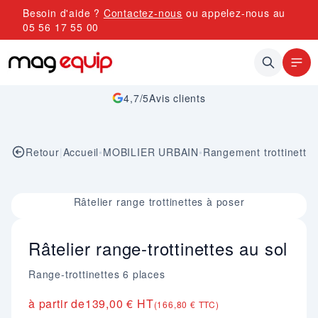
Allez au contenu
Besoin d'aide ?
Contactez-nous
ou appelez-nous au
05 56 17 55 00
4,7/5
Avis clients
Retour
|
Accueil
•
MOBILIER URBAIN
•
Rangement trottinette
Image 1 sur 1
Râtelier range trottinettes à poser
Râtelier range-trottinettes au sol
Range-trottinettes 6 places
à partir de
139,00 € HT
(166,80 € TTC)