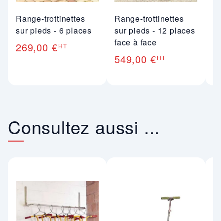
Range-trottinettes
Range-trottinettes
Ra
sur pieds - 6 places
sur pieds - 12 places
mu
face à face
269,00 €
2
HT
549,00 €
HT
Consultez aussi ...