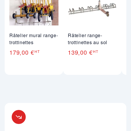
Râtelier mural range-
Râtelier range-
Ra
trottinettes
trottinettes au sol
su
179,00 €
139,00 €
2
HT
HT
Nos engagements