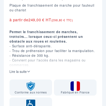
Plaque de franchissement de marche pour fauteuil
ou chariot
à partir de
249,00 € HT
(298,80 € TTC)
Permet le franchissement de marches,
trottoirs... lorsque ceux-ci présentent un
obstacle aux roues et roulettes.
- Surface anti-dérapante.
- Trou de préhension pour faciliter la manipulation.
- Résistance de 300 kg.
- Convient pour l'accès dans les magasins ou
commerces.
- Merci de nous indiquer lors de votre
Lire la suite
commande la hauteur exacte en mm de
l'obstacle à franchir.
Conforme aux normes
Fabriqué en France