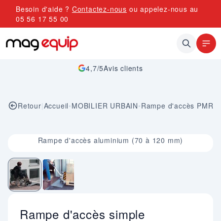
Allez au contenu
Besoin d'aide ?
Contactez-nous
ou appelez-nous au
05 56 17 55 00
4,7/5
Avis clients
Retour
|
Accueil
•
MOBILIER URBAIN
•
Rampe d'accès PMR
Image 1 sur 2
Rampe d'accès aluminium (70 à 120 mm)
Rampe d'accès simple