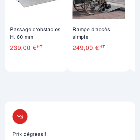
Passage d'obstacles
Rampe d'accès
P
H. 60 mm
simple
H
239,00 €
249,00 €
1
HT
HT
Nos engagements
Prix dégressif