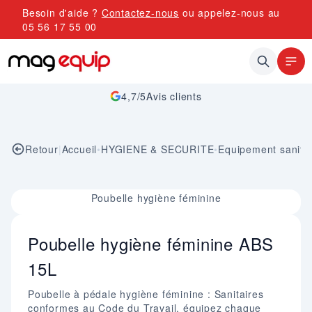
Allez au contenu
Besoin d'aide ?
Contactez-nous
ou appelez-nous au
05 56 17 55 00
4,7/5
Avis clients
Retour
|
Accueil
•
HYGIENE & SECURITE
•
Equipement sanita
Image 1 sur 1
Poubelle hygiène féminine
Poubelle hygiène féminine ABS
15L
Poubelle à pédale hygiène féminine : Sanitaires
conformes au Code du Travail, équipez chaque