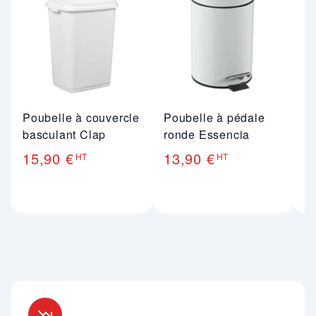
Poubelle à couvercle
Poubelle à pédale
Po
basculant Clap
ronde Essencia
p
15,90 €
13,90 €
4
HT
HT
Nos engagements