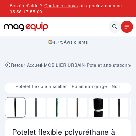
Allez au contenu
Besoin d'aide ?
Contactez-nous
ou appelez-nous au
05 56 17 55 00
4,7/5
Avis clients
Retour
|
Accueil
•
MOBILIER URBAIN
•
Potelet anti-stationne
Image 1 sur 10
Potelet flexible à sceller - Pommeau gorge - Noir
Potelet flexible polyuréthane à