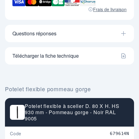
Info sur boitier d'amovibilité :
- Permet de rendre de potelet amovible.
Frais de livraison
- Réalisé en acier et polyuréthane.
- Serrure pompier clé triangulaire.
- Couvercle escamotable dans la base.
- Dim. (mm) : H. 240 X L. 210 X P. 170.
Questions réponses
Télécharger la fiche technique
Potelet flexible pommeau gorge
Potelet flexible à sceller D. 80 X H. HS
930 mm - Pommeau gorge - Noir RAL
9005
Code
679614N