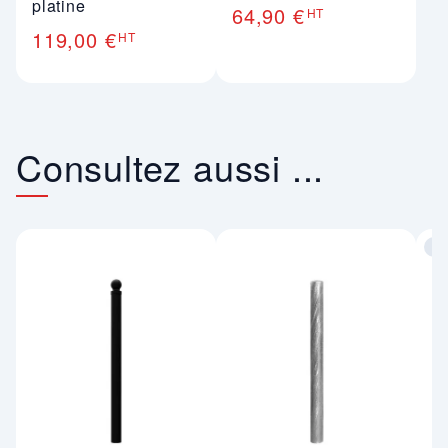
platine
64,90 €
HT
119,00 €
HT
Consultez aussi ...
co
Im