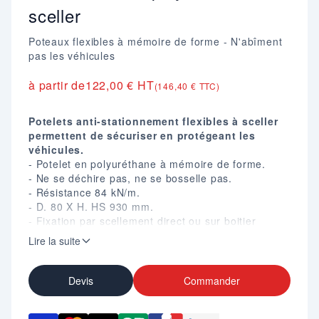
sceller
Poteaux flexibles à mémoire de forme - N'abîment
pas les véhicules
à partir de
122,00 € HT
(146,40 € TTC)
Potelets anti-stationnement flexibles à sceller
permettent de sécuriser en protégeant les
véhicules.
- Potelet en polyuréthane à mémoire de forme.
- Ne se déchire pas, ne se bosselle pas.
- Résistance 84 kN/m.
- D. 80 X H. HS 930 mm.
- Fixation par scellement direct ou sur boitier
d'amovibilité.
Lire la suite
- Disponible en pommeau gorge ou boule.
- En option : Bande réfléchissante pour pommeau
gorge.
Devis
Commander
- Coloris disponibles : Noir RAL 9005, Vert RAL
6005, Gris RAL 7016 ou Marron RAL 8017.