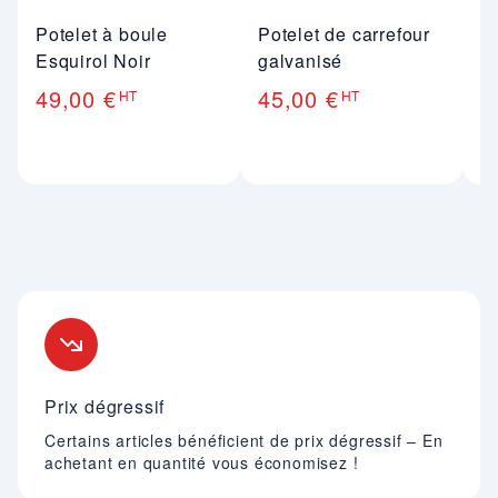
Potelet à boule
Potelet de carrefour
Po
Esquirol Noir
galvanisé
pe
49,00 €
45,00 €
HT
HT
5
Nos engagements
Prix dégressif
Certains articles bénéficient de prix dégressif – En
achetant en quantité vous économisez !