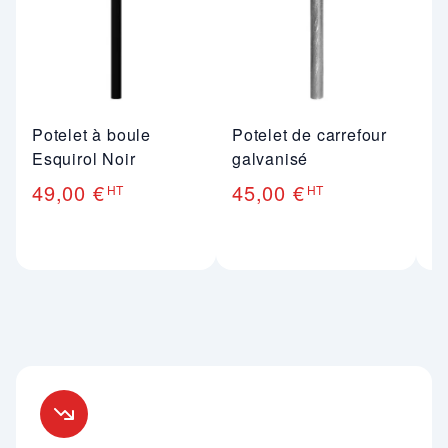
Potelet à boule
Potelet de carrefour
Po
Esquirol Noir
galvanisé
pe
49,00 €
45,00 €
HT
HT
5
Nos engagements