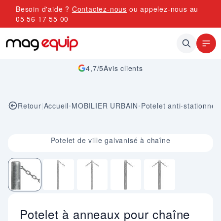
Allez au contenu
Besoin d'aide ?
Contactez-nous
ou appelez-nous au
05 56 17 55 00
4,7/5
Avis clients
Retour
|
Accueil
•
MOBILIER URBAIN
•
Potelet anti-stationne
Image 1 sur 5
Potelet de ville galvanisé à chaîne
Potelet à anneaux pour chaîne