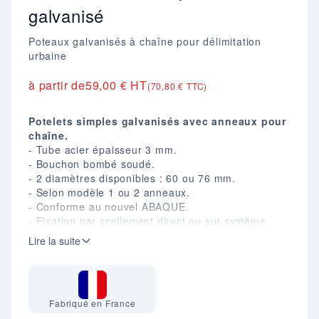
galvanisé
Poteaux galvanisés à chaîne pour délimitation
urbaine
à partir de
59,00 € HT
(70,80 € TTC)
Potelets simples galvanisés avec anneaux pour
chaîne.
- Tube acier épaisseur 3 mm.
- Bouchon bombé soudé.
- 2 diamètres disponibles : 60 ou 76 mm.
- Selon modèle 1 ou 2 anneaux.
- Conforme au nouvel ABAQUE.
- Fixation par scellement direct ou sur système
d'amovibilité.
Lire la suite
- Finition galvanisée à chaud.
Fabriqué en France