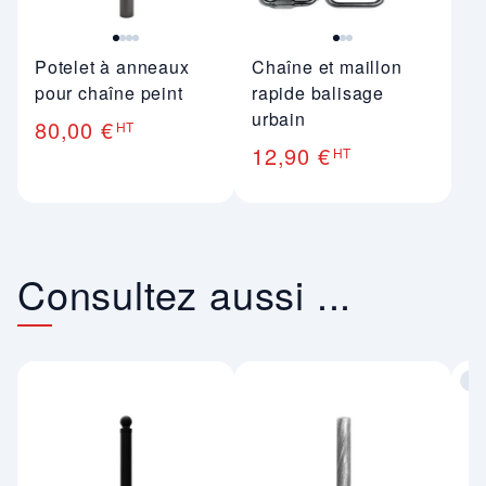
Potelet à anneaux
Chaîne et maillon
pour chaîne peint
rapide balisage
urbain
80,00 €
HT
12,90 €
HT
Consultez aussi ...
co
Im