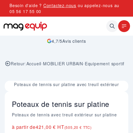
Allez au contenu
Besoin d'aide ?
Contactez-nous
ou appelez-nous au
05 56 17 55 00
4,7/5
Avis clients
Retour
|
Accueil
•
MOBILIER URBAIN
•
Equipement sportif
Image 1 sur 1
Poteaux de tennis sur platine avec treuil extérieur
Poteaux de tennis sur platine
Poteaux de tennis avec treuil extérieur sur platine
à partir de
421,00 € HT
(505,20 € TTC)