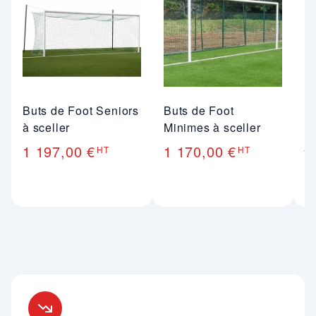
Buts de Foot Seniors
Buts de Foot
A
à sceller
Minimes à sceller
m
j
1 197,00 €
1 170,00 €
HT
HT
9
Nos engagements