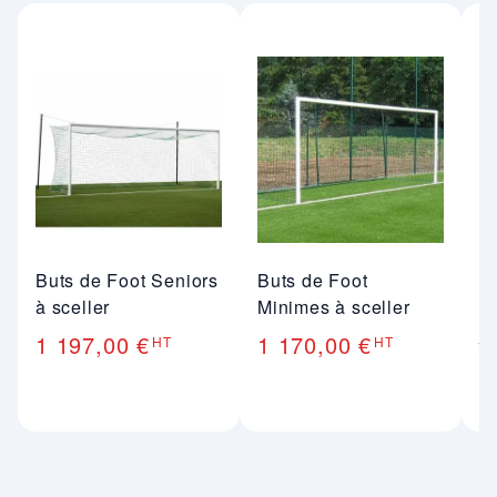
Buts de Foot Seniors
Buts de Foot
A
à sceller
Minimes à sceller
m
j
1 197,00 €
1 170,00 €
HT
HT
9