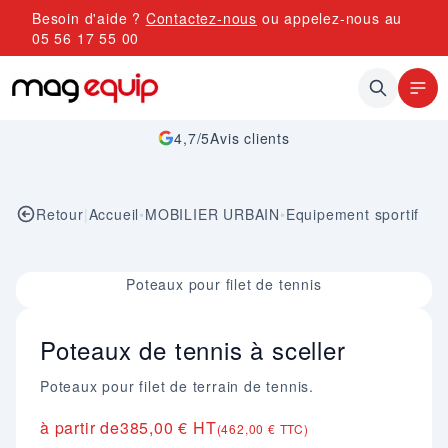
Allez au contenu
Besoin d'aide ?
Contactez-nous
ou appelez-nous au
05 56 17 55 00
4,7/5
Avis clients
Retour
|
Accueil
•
MOBILIER URBAIN
•
Equipement sportif
Image 1 sur 1
Poteaux pour filet de tennis
Poteaux de tennis à sceller
Poteaux pour filet de terrain de tennis.
à partir de
385,00 € HT
(462,00 € TTC)