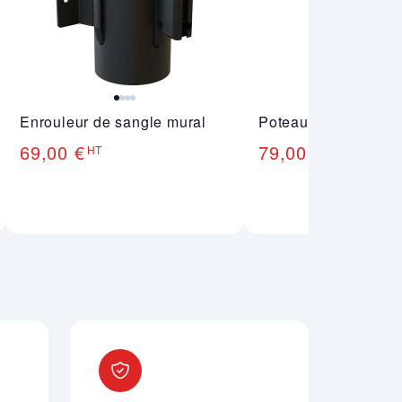
Enrouleur de sangle mural
Poteau de réception
69,00 €
79,00 €
HT
HT