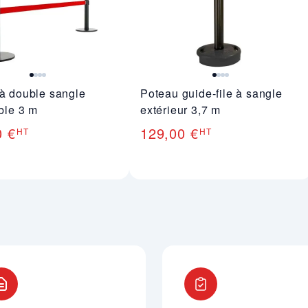
à double sangle
Poteau guide-file à sangle
able 3 m
extérieur 3,7 m
0 €
129,00 €
HT
HT