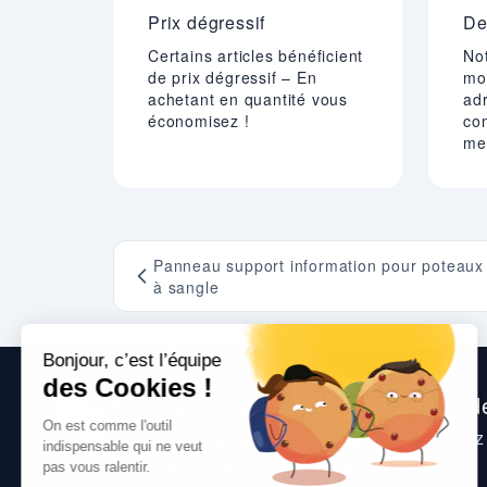
Prix dégressif
De
Certains articles bénéficient
Not
de prix dégressif – En
mo
achetant en quantité vous
adr
économisez !
co
mei
Panneau support information pour poteaux
à sangle
Nous sommes heureux de vous aide
Consultez
nos questions fréquentes
, suive
toute question que vous pourriez avoir.