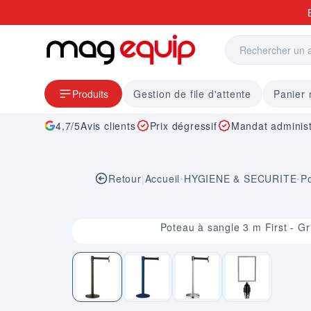
Allez au contenu
Produits
Gestion de file d'attente
Panier
4,7/5
Avis clients
Prix dégressif
Mandat administ
Retour
|
Accueil
•
HYGIENE & SECURITE
•
P
Image 1 sur 4
Poteau à sangle 3 m First - G