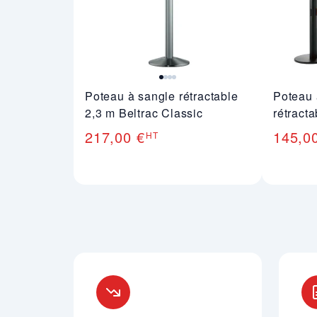
Poteau à sangle rétractable
Poteau 
2,3 m Beltrac Classic
rétract
217,00 €
145,0
HT
Nos engagements