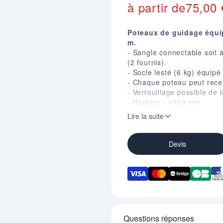
à partir de
75,00
Poteaux de guidage équip
m.
- Sangle connectable soit 
(2 fournis).
- Socle lesté (6 kg) équipé
- Chaque poteau peut rece
- Verrouillage possible de 
- Hauteur : 1000 mm.
- Diamètre du socle : 360
Lire la suite
- Coloris du poteau : Gris
- En option : support d'in
Devis
Questions réponses