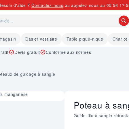
Besoin d'aide ?
Contactez-nous
ou appelez-nous au
05 56 17 5
 magasin
Casier vestiaire
Table pique-nique
Chariot
ratif
Devis gratuit
Conforme aux normes
oteaux de guidage à sangle
ris manganese
Poteau à san
Guide-file à sangle rétract