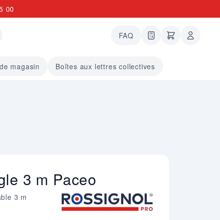
5 00
FAQ
0 articles dans le
undefined arti
 de magasin
Boîtes aux lettres collectives
gle 3 m Paceo
able 3 m