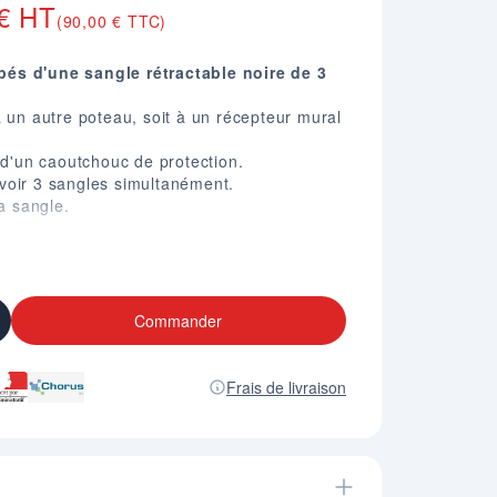
 € HT
(90,00 € TTC)
és d'une sangle rétractable noire de 3
à un autre poteau, soit à un récepteur mural
 d'un caoutchouc de protection.
voir 3 sangles simultanément.
la sangle.
 mm.
 manganese, Bleu ou Inox chromé.
formation A4 chromé.
Commander
Frais de livraison