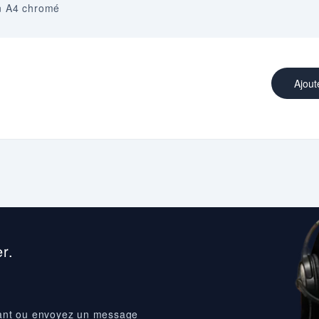
on A4 chromé
Ajout
r.
ant ou
envoyez un message