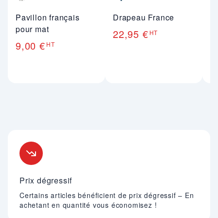
Pavillon français
Drapeau France
O
pour mat
22,95 €
1
HT
9,00 €
HT
Nos engagements
Prix dégressif
Certains articles bénéficient de prix dégressif – En
achetant en quantité vous économisez !