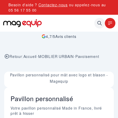
Allez au contenu
Besoin d'aide ?
Contactez-nous
ou appelez-nous au
05 56 17 55 00
4,7/5
Avis clients
Retour
|
Accueil
•
MOBILIER URBAIN
•
Pavoisement
Image 1 sur 1
Pavillon personnalisé pour mât avec logo et blason -
Magequip
Pavillon personnalisé
Votre pavillon personnalisé Made in France, livré
prêt à hisser