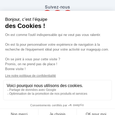
Suivez-nous
VOS SERVICES
VOS DEMANDES
NOTRE SOCIETE
·
·
·
·
CGV
Données personnelles
Prix euro HT
Nuancier RAL
·
·
·
Nos partenaires
Guides et conseils
Rejoignez-nous
Blog
Ajouter au devis
Ajouter au panier
© 2026 Magequip SAS — Impasse de la Billaoude, 33610 Cestas