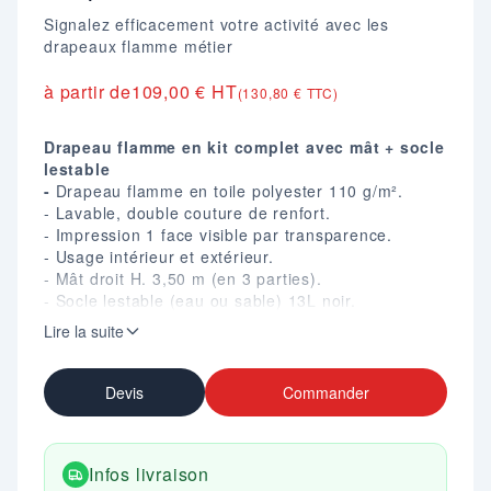
Signalez efficacement votre activité avec les
drapeaux flamme métier
à partir de
109,00 € HT
(130,80 € TTC)
Drapeau flamme en kit complet avec mât + socle
lestable
-
Drapeau flamme en toile polyester 110 g/m².
- Lavable, double couture de renfort.
- Impression 1 face visible par transparence.
- Usage intérieur et extérieur.
- Mât droit H. 3,50 m (en 3 parties).
- Socle lestable (eau ou sable) 13L noir.
- 4 modèles de drapeau au choix : PIZZA,
Lire la suite
OUVERT, FRUITS & LEGUMES, GLACES (autre
nous consulter).
Devis
Commander
Infos livraison