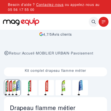
Allez au contenu
Besoin d'aide ?
Contactez-nous
ou appelez-nous au
05 56 17 55 00
4,7/5
Avis clients
Retour
|
Accueil
•
MOBILIER URBAIN
•
Pavoisement
Image 1 sur 5
Kit complet drapeau flamme métier
Drapeau flamme métier