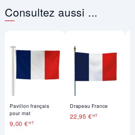
Consultez aussi ...
Pavillon français
Drapeau France
O
pour mat
22,95 €
1
HT
9,00 €
HT