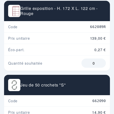
Grille exposition - H. 172 X L. 122 cm -
Rouge
Code
662089R
Prix unitaire
139,00 €
Éco-part.
0,27 €
Quantité souhaitée
Jeu de 50 crochets "S"
Code
662090
Prix unitaire
14,90 €