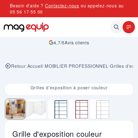
Allez au contenu
Besoin d'aide ?
Contactez-nous
ou appelez-nous au
05 56 17 55 00
4,7/5
Avis clients
Retour
|
Accueil
•
MOBILIER PROFESSIONNEL
•
Grilles d'ex
Image 1 sur 5
Grilles d'exposition à poser couleur
Grille d'exposition couleur