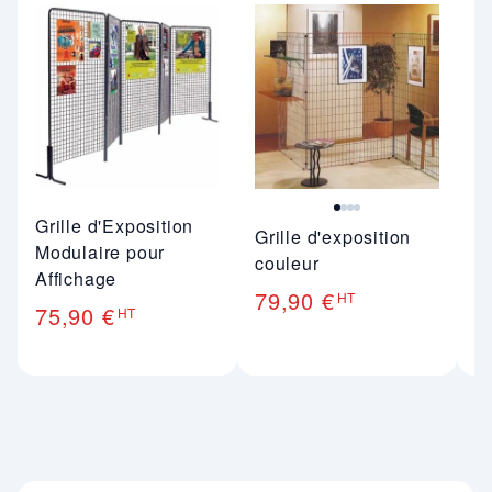
Image 1 sur 4
Im
​Grille d'Exposition
Grille d'exposition
Ma
Modulaire pour
couleur
9
Affichage
79,90 €
HT
75,90 €
HT