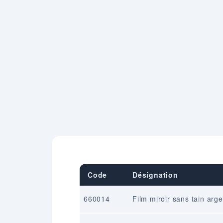
Code
Désignation
660014
Film miroir sans tain arge