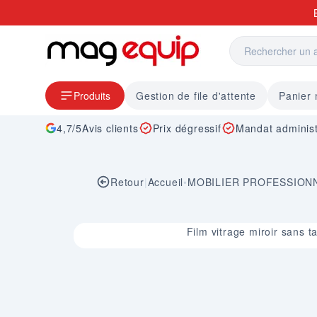
Allez au contenu
Produits
Gestion de file d'attente
Panier
4,7/5
Avis clients
Prix dégressif
Mandat administ
Retour
|
Accueil
•
MOBILIER PROFESSION
Image 1 sur 1
Film vitrage miroir sans t