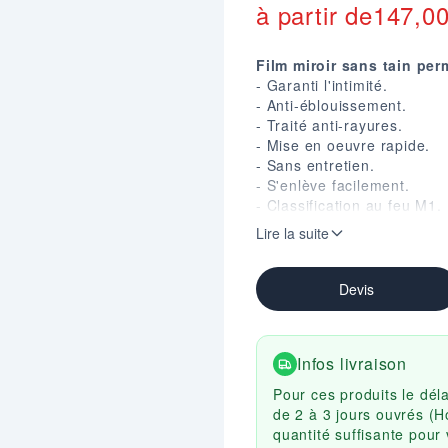
à partir de
147,0
Film miroir sans tain per
- Garanti l'intimité.
- Anti-éblouissement.
- Traité anti-rayures.
- Mise en oeuvre rapide.
- Sans entretien.
- S'enlève facilement.
- Classification au feu M1.
- Garantie 10 ans sans expo
Lire la suite
Devis
Infos livraison
Pour ces produits le dél
de 2 à 3 jours ouvrés (H
quantité suffisante pou