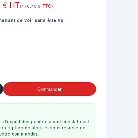
0 € HT
(176,40 € TTC)
mettant de voir sans être vu.
sition directe au soleil.
Commander
ai d'expédition généralement constaté est
ors rupture de stock et sous réserve de
r votre commande).