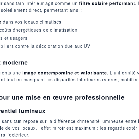
oir sans tain intérieur agit comme un
filtre solaire performant
.
soleillement direct, permettant ainsi :
e
dans vos locaux climatisés
coûts énergétiques de climatisation
s et usagers
biliers contre la décoloration due aux UV
et moderne
iments une
image contemporaine et valorisante
. L'uniformité
ment tout en masquant les disparités intérieures (stores, mobilie
pour une mise en œuvre professionnelle
rentiel lumineux
sans tain repose sur la différence d'intensité lumineuse entre l'
lle de vos locaux, l'effet miroir est maximum : les regards extér
rs l'extérieur.