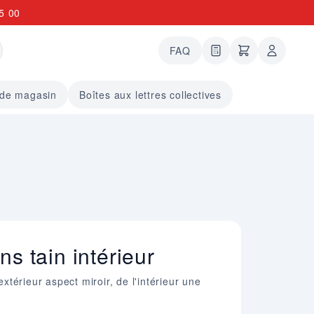
5 00
FAQ
0 articles dans le
undefined arti
 de magasin
Boîtes aux lettres collectives
ns tain intérieur
'extérieur aspect miroir, de l'intérieur une