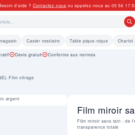
Besoin d'aide ?
Contactez-nous
ou appelez-nous au
05 56 17 5
 magasin
Casier vestiaire
Table pique-nique
Chariot
ratif
Devis gratuit
Conforme aux normes
NEL
•
Film vitrage
ain argent
Film miroir sa
Film miroir sans tain : de l
transparence totale