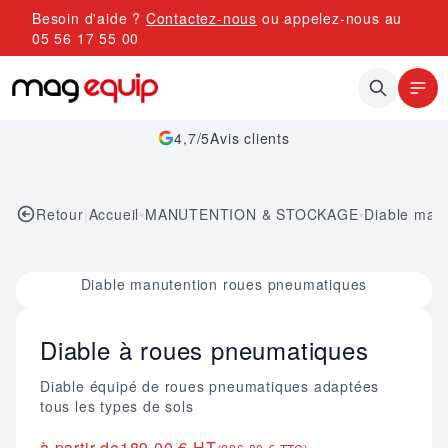
Allez au contenu
Besoin d'aide ?
Contactez-nous
ou appelez-nous au
05 56 17 55 00
4,7/5
Avis clients
Retour
|
Accueil
•
MANUTENTION & STOCKAGE
•
Diable man
Image 1 sur 1
Diable manutention roues pneumatiques
Diable à roues pneumatiques
Diable équipé de roues pneumatiques adaptées
tous les types de sols
à partir de
189,00 € HT