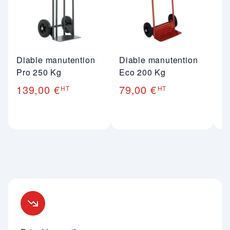
Diable manutention
Diable manutention
D
Pro 250 Kg
Eco 200 Kg
e
139,00 €
79,00 €
2
HT
HT
Nos engagements