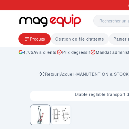
Allez au contenu
Produits
Gestion de file d'attente
Panier
4,7/5
Avis clients
Prix dégressif
Mandat administ
Retour
|
Accueil
•
MANUTENTION & STOC
Image 1 sur 2
Diable réglable transport 