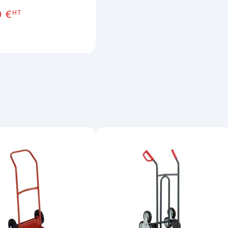
0 €
HT