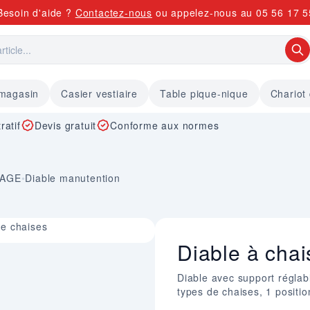
Besoin d'aide ?
Contactez-nous
ou appelez-nous au
05 56 17 5
 magasin
Casier vestiaire
Table pique-nique
Chariot
ratif
Devis gratuit
Conforme aux normes
KAGE
•
Diable manutention
de chaises
Diable à chai
Diable avec support réglabl
types de chaises, 1 positio