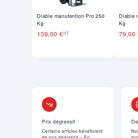
Diable manutention Pro 250
Diable 
Kg
Kg
139,00 €
79,00
HT
Nos engagements
Prix dégressif
De
Certains articles bénéficient
Not
de prix dégressif – En
mo