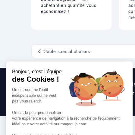
achetant en quantité vous
adr
économisez !
co
mei
Diable spécial chaises
Nous sommes heureux de vous aide
Consultez
nos questions fréquentes
, suive
toute question que vous pourriez avoir.
VOS SERVICES