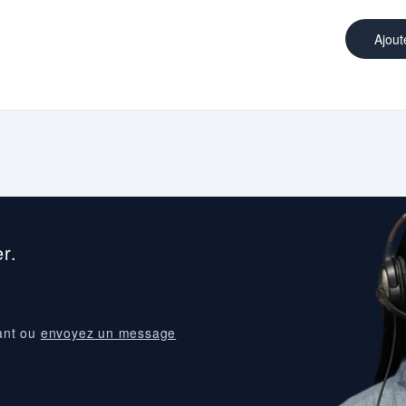
Ajout
r.
ant ou
envoyez un message