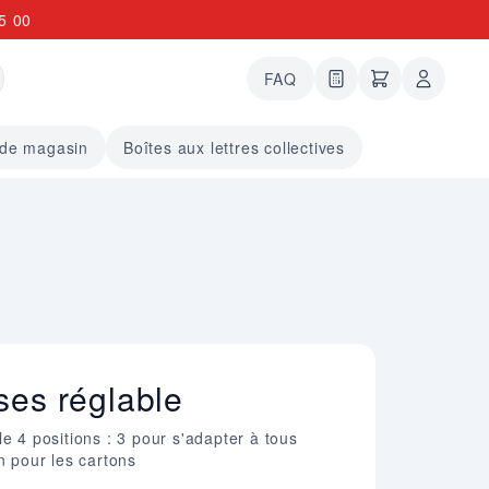
5 00
FAQ
0 articles dans le
undefined arti
 de magasin
Boîtes aux lettres collectives
ses réglable
e 4 positions : 3 pour s'adapter à tous
n pour les cartons