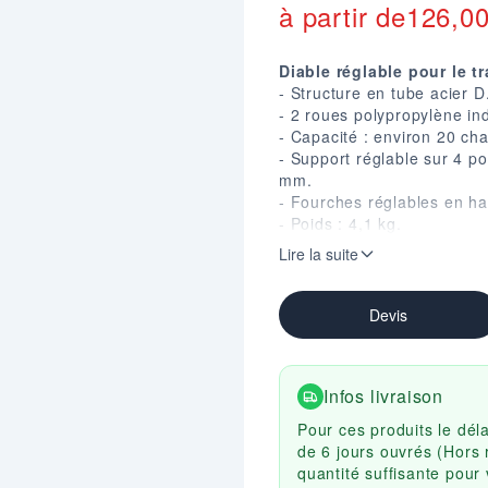
à partir de
126,0
Diable réglable pour le t
- Structure en tube acier 
- 2 roues polypropylène in
- Capacité : environ 20 cha
- Support réglable sur 4 p
mm.
- Fourches réglables en ha
- Poids : 4,1 kg.
- Charge supportée : 90 kg
Lire la suite
Devis
Infos livraison
Pour ces produits le dél
de 6 jours ouvrés (Hors 
quantité suffisante pou