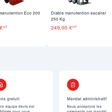
manutention Eco 200
Diable manutention escalier
250 Kg
 €
249,00 €
HT
HT
vis gratuit
Mandat administratif
re équipe devis est
Nous acceptons les
bilisée pour vous
paiements par mandat