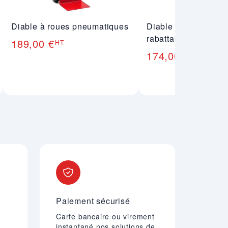
Diable à roues pneumatiques
Diable universel à p
rabattable
189,00 €
HT
174,00 €
HT
Paiement sécurisé
Carte bancaire ou virement
instantané nos solutions de