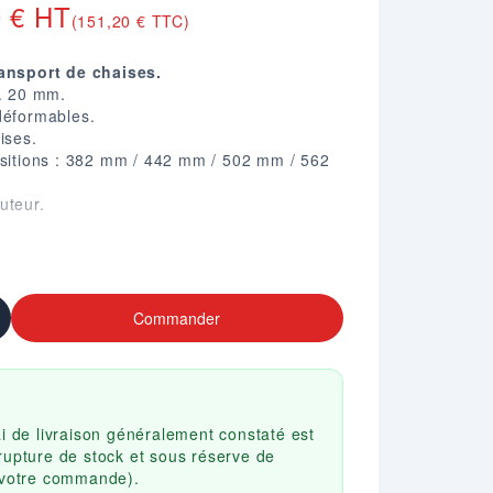
0 € HT
(151,20 € TTC)
ransport de chaises.
D. 20 mm.
déformables.
ises.
ositions : 382 mm / 442 mm / 502 mm / 562
uteur.
.
Commander
ai de livraison généralement constaté est
rupture de stock et sous réserve de
r votre commande).