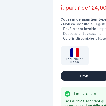
à partir de
124,0
Coussin de maintien type 
- Mousse densité 40 Kg/m3
- Revêtement lavable, impe
- Dessous antidérapant.
- Coloris disponibles : Rou
Fabriqué en
France
Devis
Infos livraison
Ces articles sont fabri
partenaires. Les délais 