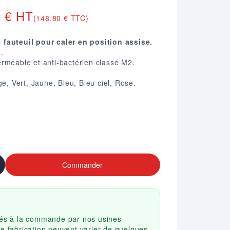
0 € HT
(148,80 € TTC)
fauteuil pour caler en position assise.
.
rméable et anti-bactérien classé M2.
ge, Vert, Jaune, Bleu, Bleu ciel, Rose.
Commander
qués à la commande par nos usines
de fabrication peuvent varier de quelques