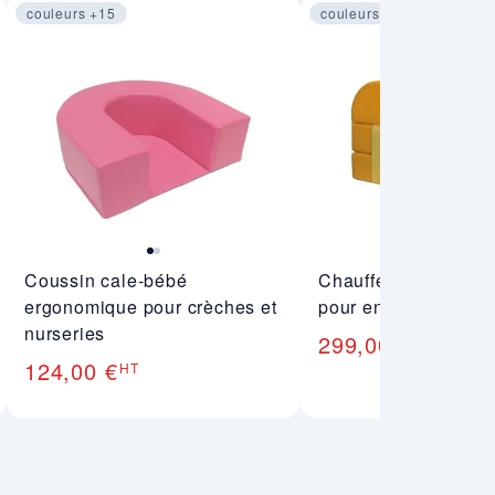
couleurs +15
couleurs +15
Image 1 sur 2
Image 1 sur 3
Coussin cale-bébé
Chauffeuse matelas 
ergonomique pour crèches et
pour enfants
nurseries
299,00 €
HT
124,00 €
HT