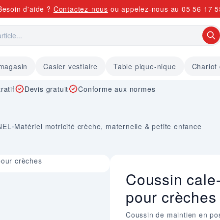
Besoin d'aide ?
Contactez-nous
ou appelez-nous au
05 56 17 5
 magasin
Casier vestiaire
Table pique-nique
Chariot
ratif
Devis gratuit
Conforme aux normes
NEL
•
Matériel motricité crèche, maternelle & petite enfance
pour crèches
Coussin cale
pour crèches 
Coussin de maintien en pos