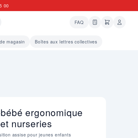
5 00
FAQ
0 articles dans le
undefined arti
 de magasin
Boîtes aux lettres collectives
-bébé ergonomique
et nurseries
ition assise pour jeunes enfants