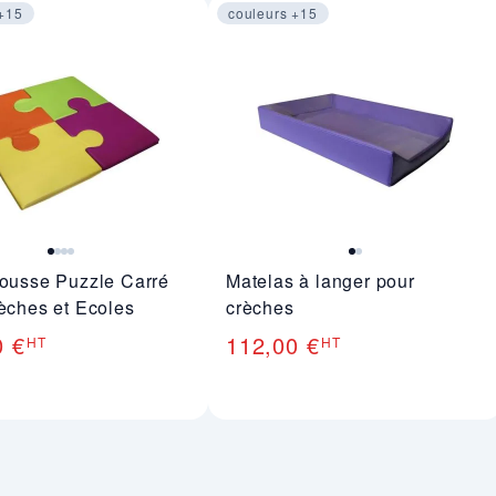
 +15
couleurs +15
 sur 4
Image 1 sur 2
ousse Puzzle Carré
Matelas à langer pour
èches et Ecoles
crèches
0 €
112,00 €
HT
HT