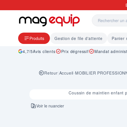
Allez au contenu
Produits
Gestion de file d'attente
Panier
4,7/5
Avis clients
Prix dégressif
Mandat administ
Retour
|
Accueil
•
MOBILIER PROFESSION
Image 1 sur 1
Coussin de maintien enfant 
Voir le nuancier