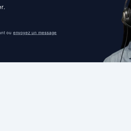
r.
ant ou
envoyez un message