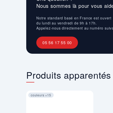
Nous sommes là pour vous aide
Notre standard basé en France est ouvert
du lundi au vendredi de 9h à 17h.
Appelez-nous directement au numéro suiv
05 56 17 55 00
Produits apparentés
couleurs +15
Image 1 sur 2