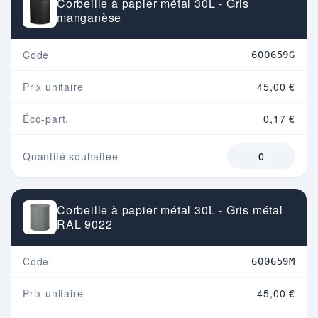
Corbeille à papier métal 30L - Gris
manganèse
Code
600659G
Prix unitaire
45,00 €
Éco-part.
0,17 €
Quantité souhaitée
Corbeille à papier métal 30L - Gris métal
RAL 9022
Code
600659M
Prix unitaire
45,00 €