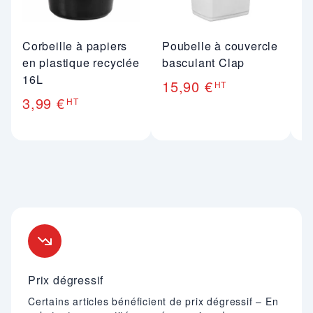
Corbeille à papiers
Poubelle à couvercle
P
en plastique recyclée
basculant Clap
b
16L
15,90 €
1
HT
3,99 €
HT
Nos engagements
Prix dégressif
Certains articles bénéficient de prix dégressif – En