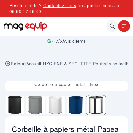
Allez au contenu
Besoin d'aide ?
Contactez-nous
ou appelez-nous au
05 56 17 55 00
4,7/5
Avis clients
Retour
|
Accueil
•
HYGIENE & SECURITE
•
Poubelle collectivit
Image 5 sur 5
Corbeille à papier métal - Inox
Corbeille à papiers métal Papea