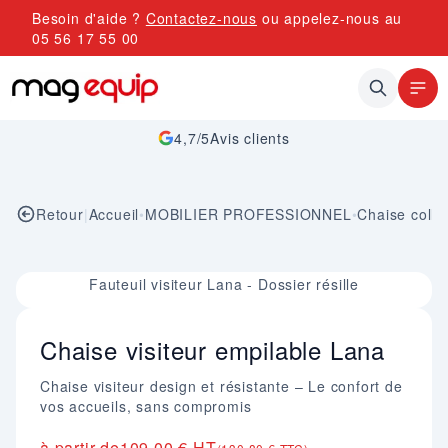
Allez au contenu
Besoin d'aide ?
Contactez-nous
ou appelez-nous au
05 56 17 55 00
4,7/5
Avis clients
Retour
|
Accueil
•
MOBILIER PROFESSIONNEL
•
Chaise collec
Image 1 sur 1
Fauteuil visiteur Lana - Dossier résille
Chaise visiteur empilable Lana
Chaise visiteur design et résistante – Le confort de
vos accueils, sans compromis
à partir de
109,00 € HT