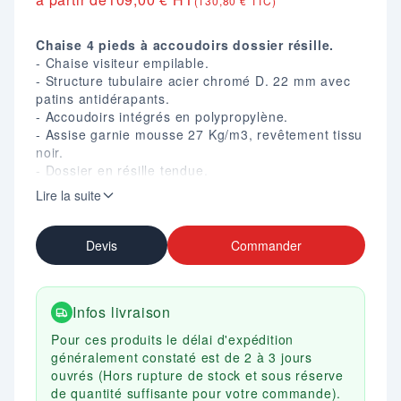
(130,80 € TTC)
Chaise 4 pieds à accoudoirs dossier résille.
- Chaise visiteur empilable.
- Structure tubulaire acier chromé D. 22 mm avec
patins antidérapants.
- Accoudoirs intégrés en polypropylène.
- Assise garnie mousse 27 Kg/m3, revêtement tissu
noir.
- Dossier en résille tendue.
- Hauteur d'assise : 45 cm.
Lire la suite
- Dim. (cm) : H. 85 X L. 56 X P. 59.
- Garantie 3 ans.
Devis
Commander
Infos livraison
Pour ces produits le délai d'expédition
généralement constaté est de 2 à 3 jours
ouvrés (Hors rupture de stock et sous réserve
de quantité suffisante pour votre commande).