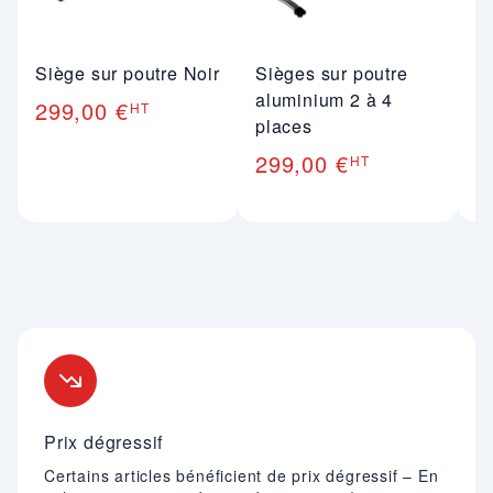
Siège sur poutre Noir
Sièges sur poutre
S
aluminium 2 à 4
299,00 €
HT
av
places
3
299,00 €
HT
Nos engagements
Prix dégressif
Certains articles bénéficient de prix dégressif – En