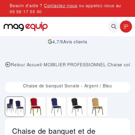
Allez au contenu
Besoin d'aide ?
Contactez-nous
ou appelez-nous au
05 56 17 55 00
4,7/5
Avis clients
Retour
|
Accueil
•
MOBILIER PROFESSIONNEL
•
Chaise collec
Image 1 sur 5
Chaise de banquet Sonate - Argent / Bleu
Chaise de banquet et de