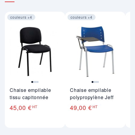
couleurs +4
couleurs +4
Image 1 sur 4
Image 1 sur 4
C
Chaise empilable
Chaise empilable
b
tissu capitonnée
polypropylène Jeff
6
45,00 €
49,00 €
HT
HT