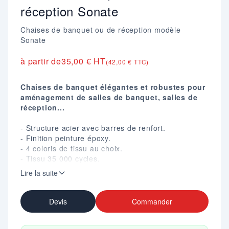
réception Sonate
Chaises de banquet ou de réception modèle
Sonate
à partir de
35,00 € HT
(42,00 € TTC)
Chaises de banquet élégantes et robustes pour
aménagement de salles de banquet, salles de
réception...
- Structure acier avec barres de renfort.
- Finition peinture époxy.
- 4 coloris de tissu au choix.
- Tissu 35 000 cycles.
- Assise et dossier rembourrés.
Lire la suite
- Dossier avec poignée de préhension.
- Empilable max 17 pièces.
- Hauteur totale : 925 mm.
Devis
Commander
- Hauteur d'assise : 470 mm.
- Assise : L. 390 X P. 400 mm.