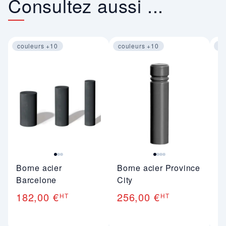
Consultez aussi ...
couleurs +10
couleurs +10
co
Image 1 sur 3
Image 1 sur 4
Im
Borne acier
Borne acier Province
Bo
Barcelone
City
2
182,00 €
256,00 €
HT
HT