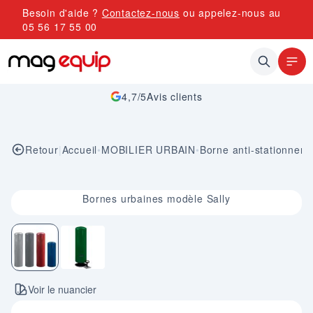
Allez au contenu
Besoin d'aide ?
Contactez-nous
ou appelez-nous au
05 56 17 55 00
4,7/5
Avis clients
Retour
|
Accueil
•
MOBILIER URBAIN
•
Borne anti-stationnem
Image 1 sur 2
Bornes urbaines modèle Sally
Voir le nuancier