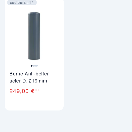
couleurs +14
Image 1 sur 4
Borne Anti-bélier
acier D. 219 mm
249,00 €
HT