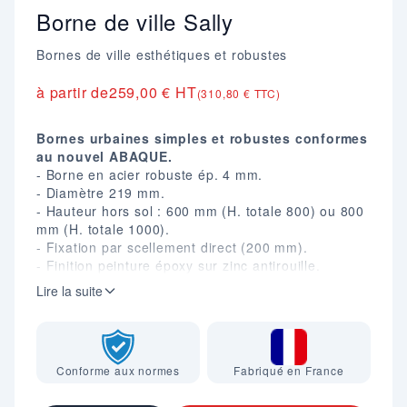
Borne de ville Sally
Bornes de ville esthétiques et robustes
à partir de
259,00 € HT
(310,80 € TTC)
Bornes urbaines simples et robustes conformes
au nouvel ABAQUE.
- Borne en acier robuste ép. 4 mm.
- Diamètre 219 mm.
- Hauteur hors sol : 600 mm (H. totale 800) ou 800
mm (H. totale 1000).
- Fixation par scellement direct (200 mm).
- Finition peinture époxy sur zinc antirouille.
- En option : platine, système d'amovibilité, anneau
Lire la suite
soudé pour chaîne... (Nous consulter)
Conforme aux normes
Fabriqué en France