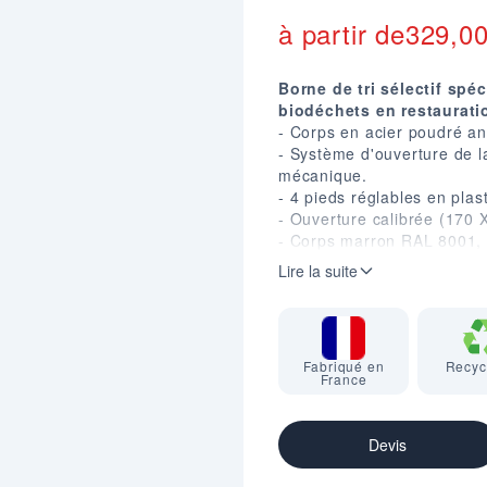
à partir de
329,0
Borne de tri sélectif spé
biodéchets en restauratio
- Corps en acier poudré an
- Système d'ouverture de l
mécanique.
- 4 pieds réglables en plast
- Ouverture calibrée (170
- Corps marron RAL 8001, 
- Dim. (mm) : H. 760 X L. 3
Lire la suite
- Equipée soit de 2 seaux 
- Seau avec poignée, couver
à charbon anti-odeurs (livr
Fabriqué en
Recyc
France
Devis