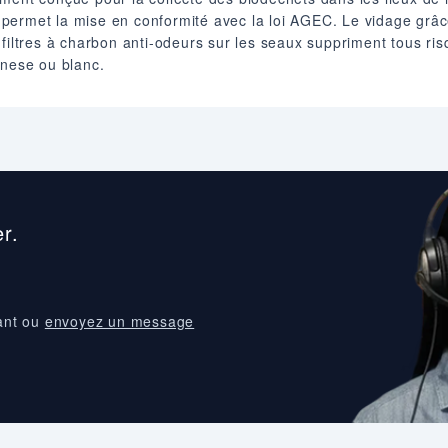
le permet la mise en conformité avec la loi AGEC. Le vidage grâc
 filtres à charbon anti-odeurs sur les seaux suppriment tous ri
anese ou blanc.
r.
ant ou
envoyez un message