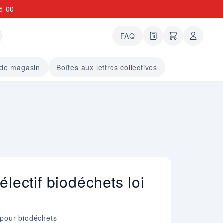
5 00
FAQ
0 articles dans le
undefined arti
 de magasin
Boîtes aux lettres collectives
électif biodéchets loi
e pour biodéchets