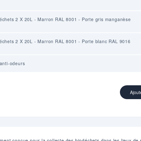
odéchets 2 X 20L - Marron RAL 8001 - Porte gris manganèse
odéchets 2 X 20L - Marron RAL 8001 - Porte blanc RAL 9016
 anti-odeurs
Ajout
ent conçue pour la collecte des biodéchets dans les lieux de re