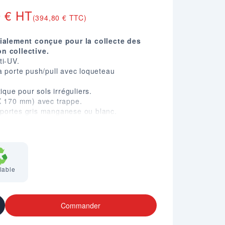
0 € HT
(394,80 € TTC)
cialement conçue pour la collecte des
n collective.
ti-UV.
a porte push/pull avec loqueteau
ique pour sols irréguliers.
 X 170 mm) avec trappe.
portes gris manganese ou blanc.
80 X P. 384 (2 X 10L), P. 624 (2 X 20L).
de 10L marron ; soit 2 seaux de 20L blanc.
cle avec trous d'aération et support filtre
é avec 2 filtres à charbon).
lable
Commander