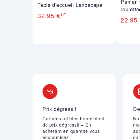
Panier 
Tapis d'accueil Landscape
roulette
32,95 €
HT
22,95
Nos engagements
Prix dégressif
De
Certains articles bénéficient
Not
de prix dégressif – En
mo
achetant en quantité vous
adr
économisez !
co