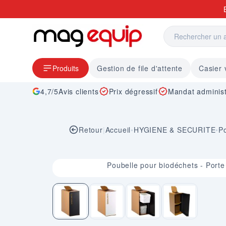
Allez au contenu
Produits
Gestion de file d'attente
Casier 
4,7/5
Avis clients
Prix dégressif
Mandat administ
Retour
|
Accueil
•
HYGIENE & SECURITE
•
Po
Image 1 sur 4
Poubelle pour biodéchets - Port