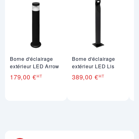
Borne d'éclairage
Borne d'éclairage
L
extérieur LED Arrow
extérieur LED Lis
ex
179,00 €
389,00 €
1
HT
HT
Nos engagements