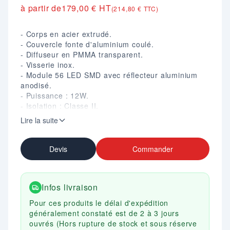
à partir de
179,00 € HT
(214,80 € TTC)
- Corps en acier extrudé.
- Couvercle fonte d'aluminium coulé.
- Diffuseur en PMMA transparent.
- Visserie inox.
- Module 56 LED SMD avec réflecteur aluminium
anodisé.
- Puissance : 12W.
- Isolation : Classe II.
- Alimentation : 220/240V.
Lire la suite
- Finition peinture polyester avec traitement anti-
corrosion noir mat.
- Dim. (mm) : D. 118 X H. 800.
Devis
Commander
- Poids : 8 kg.
- Fixation au sol : 3 points.
Infos livraison
Pour ces produits le délai d'expédition
généralement constaté est de 2 à 3 jours
ouvrés (Hors rupture de stock et sous réserve