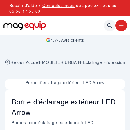
Allez au contenu
Besoin d'aide ?
Contactez-nous
ou appelez-nous au
05 56 17 55 00
4,7/5
Avis clients
Retour
|
Accueil
•
MOBILIER URBAIN
•
Éclairage Professionne
Image 1 sur 1
Borne d'éclairage extérieur LED Arrow
Borne d'éclairage extérieur LED
Arrow
Bornes pour éclairage extérieure à LED