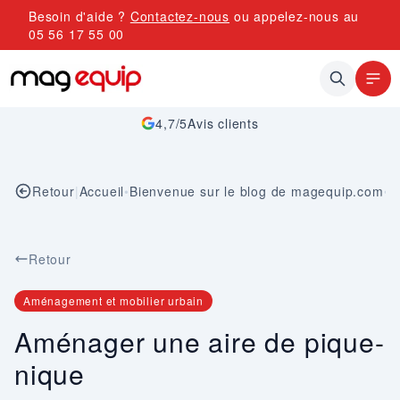
Allez au contenu
Besoin d'aide ?
Contactez-nous
ou appelez-nous au
05 56 17 55 00
4,7/5
Avis clients
Retour
|
Accueil
•
Bienvenue sur le blog de magequip.com
•
A
Retour
Aménagement et mobilier urbain
Aménager une aire de pique-
nique