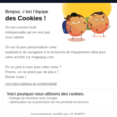
Suivez-nous
VOS SERVICES
VOS DEMANDES
NOTRE SOCIETE
·
·
·
·
CGV
Données personnelles
Prix euro HT
Nuancier RAL
·
·
·
Nos partenaires
Guides et conseils
Rejoignez-nous
Blog