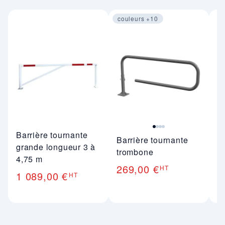
couleurs +10
Image 1 sur 4
Barrière tournante
Ba
Barrière tournante
grande longueur 3 à
ré
trombone
4,75 m
1
269,00 €
HT
1 089,00 €
HT