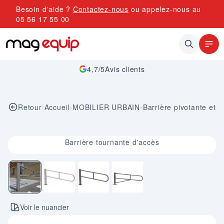
Allez au contenu
Besoin d'aide ?
Contactez-nous
ou appelez-nous au
05 56 17 55 00
4,7/5
Avis clients
Retour
|
Accueil
•
MOBILIER URBAIN
•
Barrière pivotante et 
Image 1 sur 4
Barrière tournante d'accès
Voir le nuancier