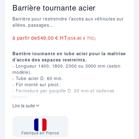
Barrière tournante acier
Barrière pour restreindre l'accès aux véhicules sur
allées, passages...
à partir de
549,00 € HT
(658,80 € TTC)
Barrière tournante en tube acier pour la maîtrise
d'accès des espaces restreints.
- Longueur 1400, 1800, 2300 ou 3000 mm (selon
modèle).
- Tube acier D. 60 mm.
- Fût monté sur pivot.
- Fermeture par goupille D. 20 mm et cadenas
fournis.
- Blocage possible à 90° en position ouverte.
Lire la suite
- Disponible en finition galvanisée ou peinte au
RAL.
- Fixation sur platine.
- Dim. (mm) : H. 1127.
Fabriqué en France
- Passage utile : 1250, 1660, 2150 et 2930 mm