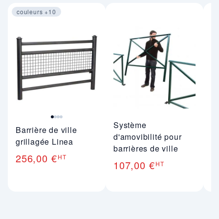
couleurs +10
Image 1 sur 4
Système
A
Barrière de ville
d'amovibilité pour
e
grillagée Linea
barrières de ville
ga
256,00 €
HT
R
107,00 €
HT
6