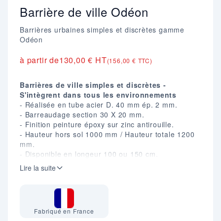
Barrière de ville Odéon
Barrières urbaines simples et discrètes gamme
Odéon
à partir de
130,00 € HT
(156,00 € TTC)
Barrières de ville simples et discrètes -
S'intègrent dans tous les environnements
- Réalisée en tube acier D. 40 mm ép. 2 mm.
- Barreaudage section 30 X 20 mm.
- Finition peinture époxy sur zinc antirouille.
- Hauteur hors sol 1000 mm / Hauteur totale 1200
mm.
- Disponible en longeur 100 ou 150 cm.
- Fixation par scellement direct.
Lire la suite
- En option : platines, système d'amovibilité...
(Nous consulter).
Fabriqué en France