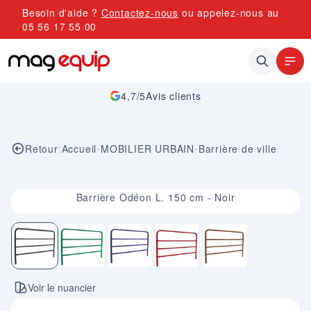
Allez au contenu
Besoin d'aide ?
Contactez-nous
ou appelez-nous au
05 56 17 55 00
4,7/5
Avis clients
Retour
|
Accueil
•
MOBILIER URBAIN
•
Barrière de ville
Image 1 sur 5
Barrière Odéon L. 150 cm - Noir
Voir le nuancier