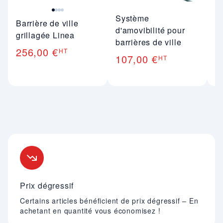
Système
A
Barrière de ville
d'amovibilité pour
e
grillagée Linea
barrières de ville
ga
256,00 €
HT
R
107,00 €
HT
6
Nos engagements
Prix dégressif
Certains articles bénéficient de prix dégressif – En
achetant en quantité vous économisez !