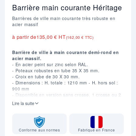
Barrière main courante Héritage
Barrières de ville main courante très robuste en
acier massif
à partir de
135,00 € HT
(162,00 € TTC)
Barrière de ville à main courante demi-rond en
acier massif.
- En acier peint sur zinc selon RAL.
- Poteaux robustes en tube 35 X 35 mm.
- Croix en tube de 30 X 30 mm.
- Dimensions : H. totale : 1210 mm - H. hors sol :
900 mm
- Disponible en version sans crosse, 1 crosse ou 2
crosses.
Lire la suite
- Existe aussi en version avec rosace décorative
(nous consulter).
Conforme aux normes
Fabriqué en France