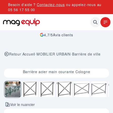
Allez au contenu
Besoin d'aide ?
Contactez-nous
ou appelez-nous au
05 56 17 55 00
4,7/5
Avis clients
Retour
|
Accueil
•
MOBILIER URBAIN
•
Barrière de ville
Image 1 sur 7
Barrière acier main courante Cologne
Voir le nuancier