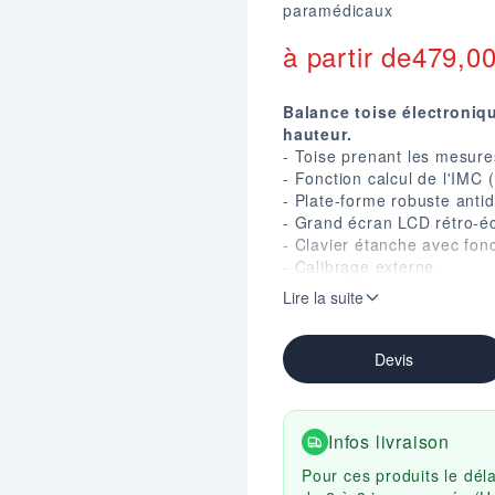
paramédicaux
à partir de
479,0
Balance toise électroniq
hauteur.
- Toise prenant les mesure
- Fonction calcul de l'IMC 
- Plate-forme robuste anti
- Grand écran LCD rétro-éc
- Clavier étanche avec fonc
- Calibrage externe.
- Pleine portée de la tare.
Lire la suite
- Protection contre les sur
- 2 unités de pesage Kg et
- Taille du plateau 375 X 
Devis
- Poids net : 14 Kg.
- Garantie 3 ans.
Infos livraison
Pour ces produits le dél