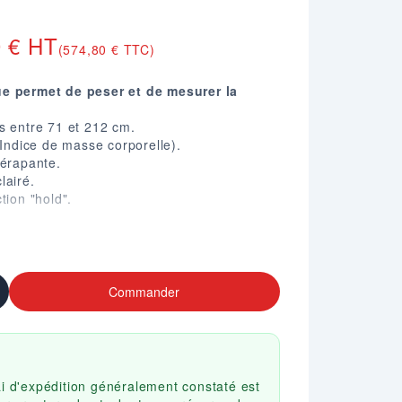
0 € HT
(574,80 € TTC)
ue permet de peser et de mesurer la
s entre 71 et 212 cm.
(Indice de masse corporelle).
dérapante.
lairé.
tion "hold".
charges.
 Lb.
275 mm.
Commander
ai d'expédition généralement constaté est