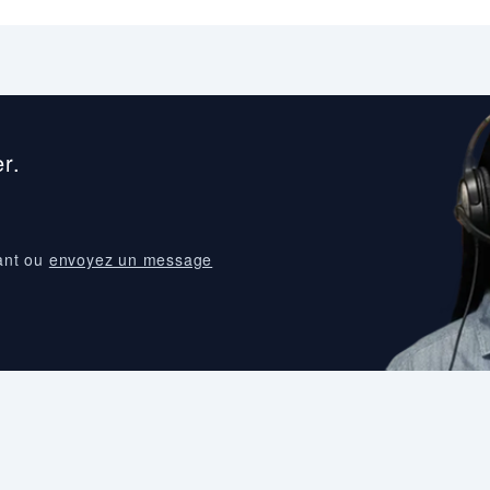
r.
ant ou
envoyez un message