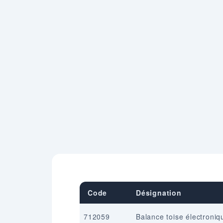
Code
Désignation
712059
Balance toise électroniq