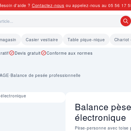
Besoin d'aide ?
Contactez-nous
ou appelez-nous au
05 56 17 5
 magasin
Casier vestiaire
Table pique-nique
Chariot
ratif
Devis gratuit
Conforme aux normes
KAGE
•
Balance de pesée professionnelle
électronique
Balance pèse
électronique
Pèse-personne avec toise 