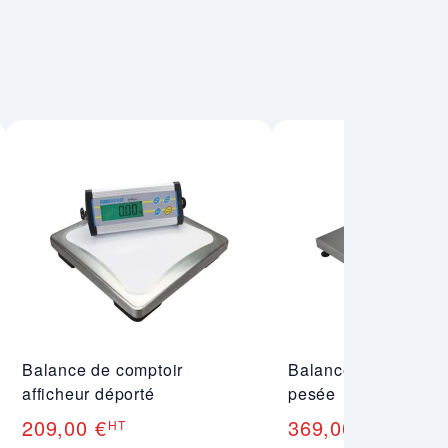
Balance de comptoir
Balance professionn
afficheur déporté
pesée
209,00 €
369,00 €
HT
HT