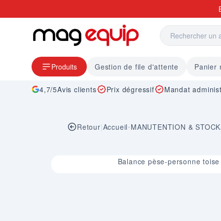
Allez au contenu
Produits
Gestion de file d'attente
Panier
4,7/5
Avis clients
Prix dégressif
Mandat administ
Retour
|
Accueil
•
MANUTENTION & STOC
Image 1 sur 1
Balance pèse-personne toise 