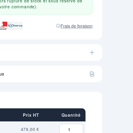
ors rupture de stock et sous réserve de
r votre commande).
Frais de livraison
ue
Prix HT
Quantité
479,00 €