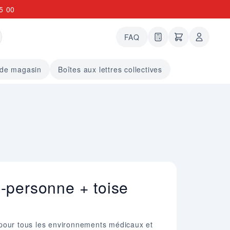
5 00
FAQ
0 articles dans le
undefined arti
 de magasin
Boîtes aux lettres collectives
-personne + toise
pour tous les environnements médicaux et