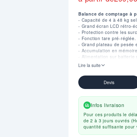
Balance de comptage à pi
- Capacité de 4 à 48 kg s
- Grand écran LCD rétro-éc
- Protection contre les sur
- Fonction tare pré-réglée.
- Grand plateau de pesée 
- Accumulation en mémoire
- Alimentation sur batterie
- Disponible en version ho
Lire la suite
Devis
Infos livraison
Pour ces produits le dél
de 2 à 3 jours ouvrés (H
quantité suffisante pou