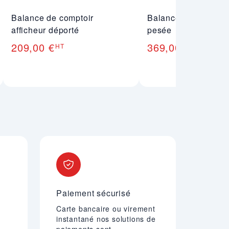
Balance de comptoir
Balance professionn
afficheur déporté
pesée
209,00 €
369,00 €
HT
HT
Paiement sécurisé
Carte bancaire ou virement
instantané nos solutions de
paiements sont