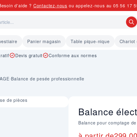
Besoin d'aide ?
Contactez-nous
ou appelez-nous au
05 56 17 5
vestiaire
Panier magasin
Table pique-nique
Chariot
ratif
Devis gratuit
Conforme aux normes
KAGE
•
Balance de pesée professionnelle
se de pièces
Balance élec
Balance pour comptage de p
à partir de
299,0