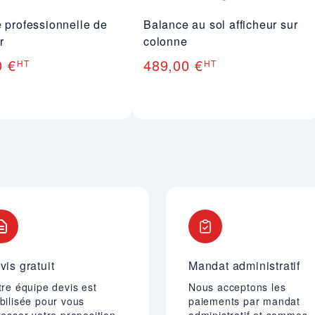
 professionnelle de
Balance au sol afficheur sur
r
colonne
0 €
489,00 €
HT
HT
vis gratuit
Mandat administratif
re équipe devis est
Nous acceptons les
bilisée pour vous
paiements par mandat
esser votre proposition
administratif et sommes