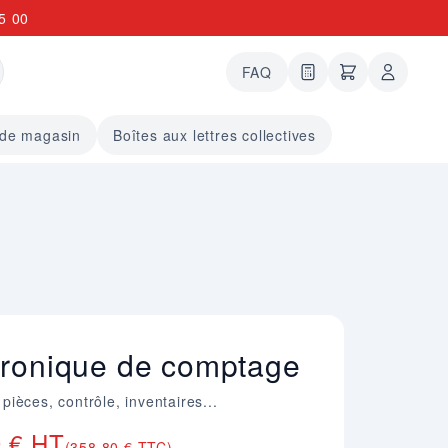
5 00
FAQ
0 articles dans le
undefined arti
 de magasin
Boîtes aux lettres collectives
tronique de comptage
ièces, contrôle, inventaires...
0 € HT
(358,80 € TTC)