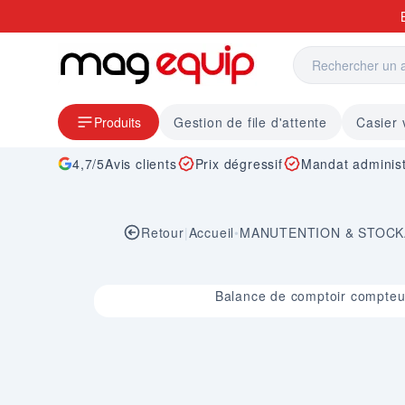
Allez au contenu
Produits
Gestion de file d'attente
Casier 
4,7/5
Avis clients
Prix dégressif
Mandat administ
Retour
|
Accueil
•
MANUTENTION & STOC
Image 1 sur 1
Balance de comptoir compteu