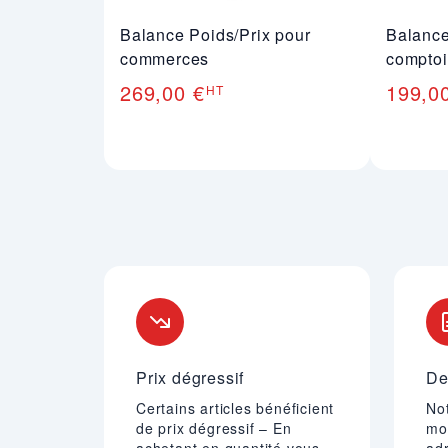
Balance Poids/Prix pour
Balance
commerces
comptoi
269,00 €
199,0
HT
Nos engagements
Prix dégressif
De
Certains articles bénéficient
Not
de prix dégressif – En
mo
achetant en quantité vous
adr