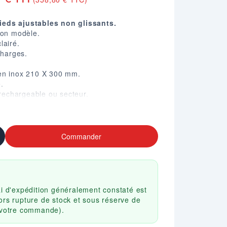
eds ajustables non glissants.
elon modèle.
lairé.
charges.
en inox 210 X 300 mm.
.
 rechargeable ou secteur.
mologuée CE (nous consulter).
Commander
ai d'expédition généralement constaté est
ors rupture de stock et sous réserve de
r votre commande).