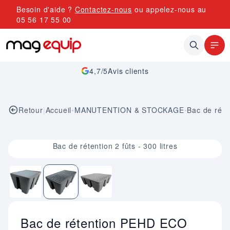
Allez au contenu
Besoin d'aide ?
Contactez-nous
ou appelez-nous au
05 56 17 55 00
4,7/5
Avis clients
Retour
|
Accueil
•
MANUTENTION & STOCKAGE
•
Bac de réte
Image 2 sur 3
Bac de rétention 2 fûts - 300 litres
Bac de rétention PEHD ECO