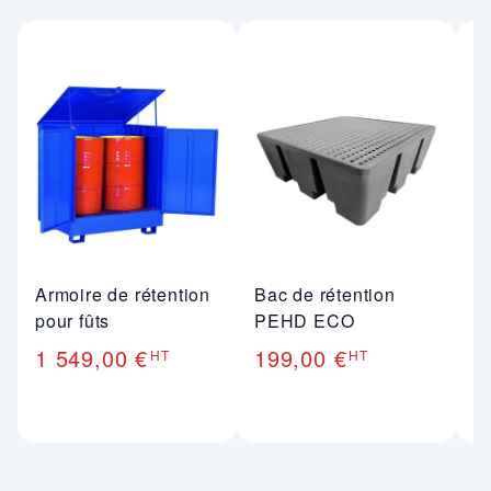
Armoire de rétention
Bac de rétention
B
pour fûts
PEHD ECO
p
1 549,00 €
199,00 €
2
HT
HT