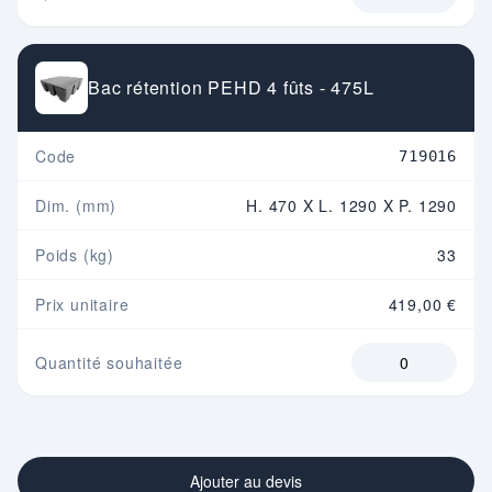
Bac rétention PEHD 4 fûts - 475L
Code
719016
Dim. (mm)
H. 470 X L. 1290 X P. 1290
Poids (kg)
33
Prix unitaire
419,00 €
Quantité souhaitée
Ajouter au devis