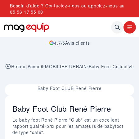
Allez au contenu
Besoin d'aide ?
Contactez-nous
ou appelez-nous au
05 56 17 55 00
4,7/5
Avis clients
Retour
|
Accueil
•
MOBILIER URBAIN
•
Baby Foot Collectivité
Image 1 sur 1
Baby Foot CLUB René Pierre
Baby Foot Club René Pierre
Le baby foot René Pierre "Club" est un excellent
rapport qualité-prix pour les amateurs de babyfoot
de type "café".