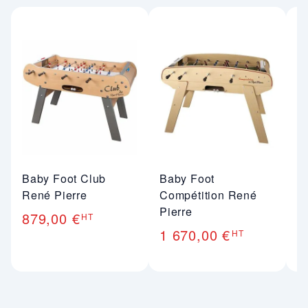
Baby Foot Club
Baby Foot
B
René Pierre
Compétition René
Pi
Pierre
879,00 €
5
HT
1 670,00 €
HT