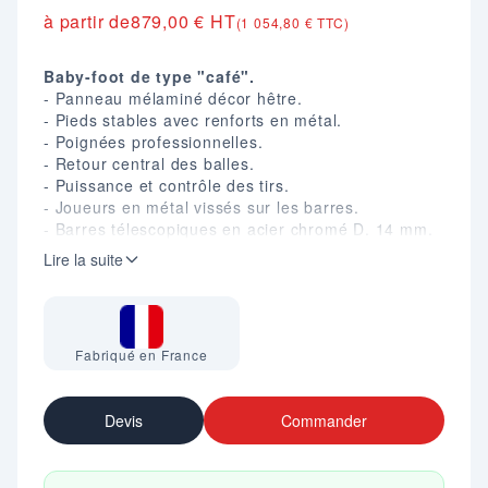
à partir de
879,00 € HT
(1 054,80 € TTC)
Baby-foot de type "café".
- Panneau mélaminé décor hêtre.
- Pieds stables avec renforts en métal.
- Poignées professionnelles.
- Retour central des balles.
- Puissance et contrôle des tirs.
- Joueurs en métal vissés sur les barres.
- Barres télescopiques en acier chromé D. 14 mm.
- Paliers de glisse en métal avec amortisseurs en
Lire la suite
acier trempé.
- Surface de jeu en linoléum blanc avec corners
intégrés.
- Double compteur de points.
Fabriqué en France
- Livré avec 2 balles en liège.
- Dim. (mm) : H. 930 X L. 1520 X P. 1020.
- Poids : 76 Kg.
Devis
Commander
- Garantie : 2 ans.
- Fabrication française.