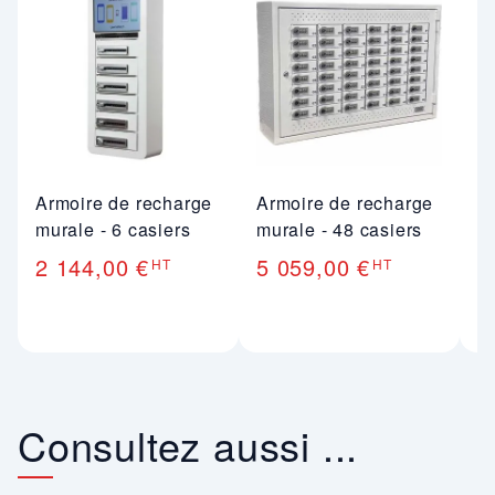
Armoire de recharge
Armoire de recharge
A
murale - 6 casiers
murale - 48 casiers
s
Ta
2 144,00 €
5 059,00 €
HT
HT
2
Consultez aussi ...