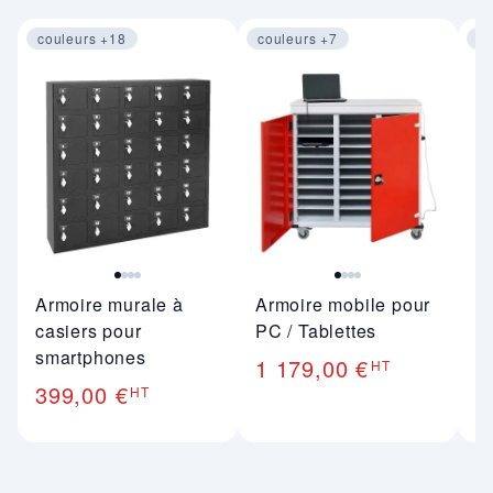
couleurs +18
couleurs +7
co
Image 1 sur 4
Image 1 sur 4
Im
Armoire murale à
Armoire mobile pour
A
casiers pour
PC / Tablettes
p
smartphones
1 179,00 €
6
HT
399,00 €
HT