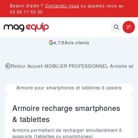
Allez au contenu
Besoin d'aide ?
Contactez-nous
ou appelez-nous au
05 56 17 55 00
4,7/5
Avis clients
Retour
|
Accueil
•
MOBILIER PROFESSIONNEL
•
Armoire séc
Image 1 sur 1
Armoire pour smartphones et tablettes 6 casiers
Armoire recharge smartphones
& tablettes
Armoire permettant de recharger simultanément 6
appareils (tablettes ou smartphones)