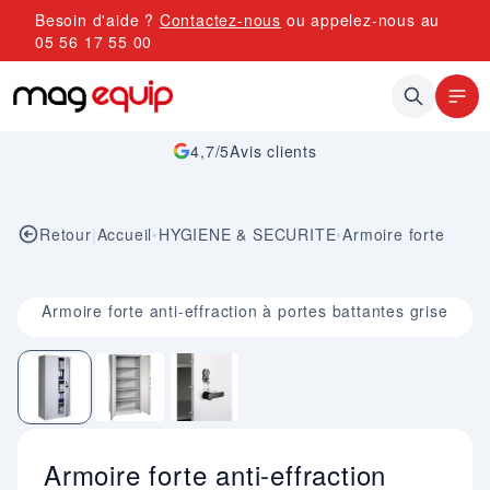
Allez au contenu
Besoin d'aide ?
Contactez-nous
ou appelez-nous au
05 56 17 55 00
4,7/5
Avis clients
Retour
|
Accueil
•
HYGIENE & SECURITE
•
Armoire forte
Image 1 sur 3
Armoire forte anti-effraction à portes battantes grise
Armoire forte anti-effraction