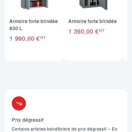
Armoire forte blindée
Armoire forte blindée
Ar
830 L
ig
1 390,00 €
HT
h
1 990,00 €
HT
3
Nos engagements
Prix dégressif
Certains articles bénéficient de prix dégressif – En