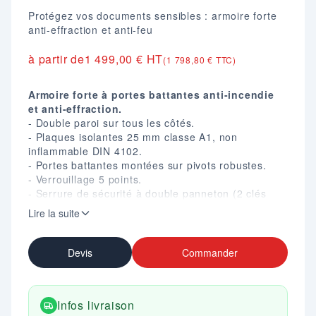
Protégez vos documents sensibles : armoire forte
anti-effraction et anti-feu
à partir de
1 499,00 € HT
(1 798,80 € TTC)
Armoire forte à portes battantes anti-incendie
et anti-effraction.
- Double paroi sur tous les côtés.
- Plaques isolantes 25 mm classe A1, non
inflammable DIN 4102.
- Portes battantes montées sur pivots robustes.
- Verrouillage 5 points.
- Serrure de sécurité à double panneton (2 clés
fournies).
Lire la suite
- Charge maxi par tablette 70 kg.
- 4 tablettes réglables (= 5 hauteurs de classeur).
- Coloris : Gris RAL 7035.
Devis
Commander
Infos livraison