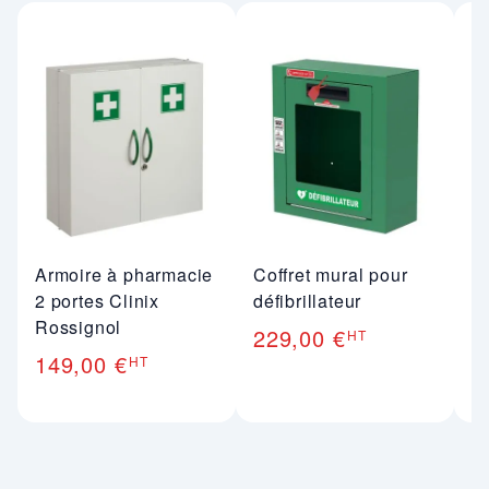
Armoire à pharmacie
Coffret mural pour
A
2 portes Clinix
défibrillateur
1 
Rossignol
R
229,00 €
HT
149,00 €
6
HT