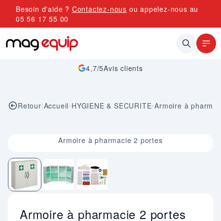
Allez au contenu
Besoin d'aide ?
Contactez-nous
ou appelez-nous au
05 56 17 55 00
4,7/5
Avis clients
Retour
|
Accueil
•
HYGIENE & SECURITE
•
Armoire à pharmac
Image 1 sur 3
Armoire à pharmacie 2 portes
Armoire à pharmacie 2 portes