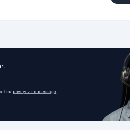
r.
ant ou
envoyez un message