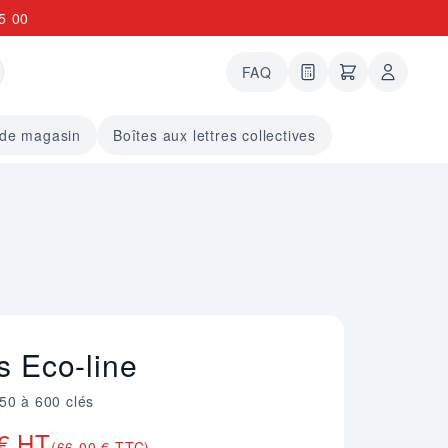
5 00
FAQ
0 articles dans le
undefined arti
 de magasin
Boîtes aux lettres collectives
s Eco-line
50 à 600 clés
 € HT
(66,00 € TTC)