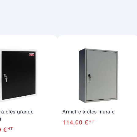
 à clés grande
Armoire à clés murale
é
114,00 €
HT
0 €
HT