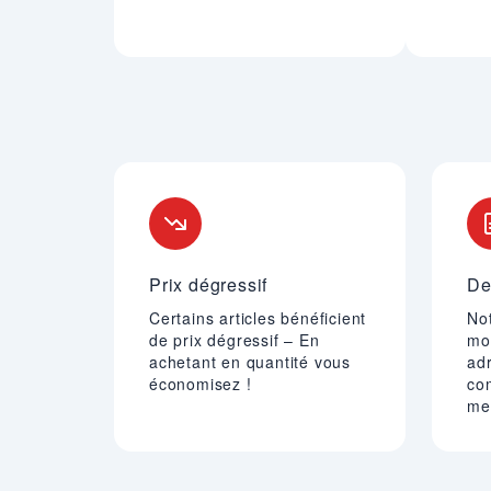
Nos engagements
Prix dégressif
De
Certains articles bénéficient
Not
de prix dégressif – En
mo
achetant en quantité vous
adr
économisez !
co
mei