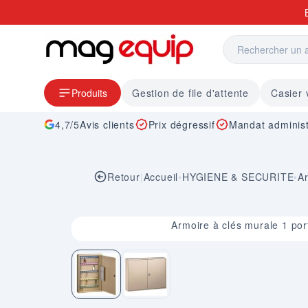
Allez au contenu
Produits
Gestion de file d'attente
Casier 
4,7/5
Avis clients
Prix dégressif
Mandat administ
Retour
|
Accueil
•
HYGIENE & SECURITE
•
Ar
Image 1 sur 2
Armoire à clés murale 1 por