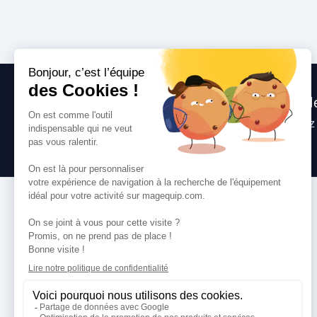
Nous sommes heureux de vous aide
Consultez
nos questions fréquentes
, suive
toute question que vous pourriez avoir.
VOS SERVICES
Comment commander
Paiement
Livraison
Services