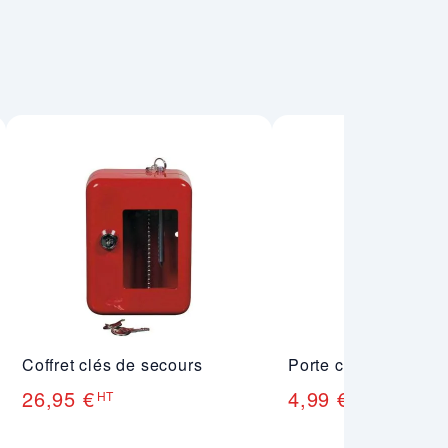
Coffret clés de secours
Porte clé noir Key C
26,95 €
4,99 €
HT
HT