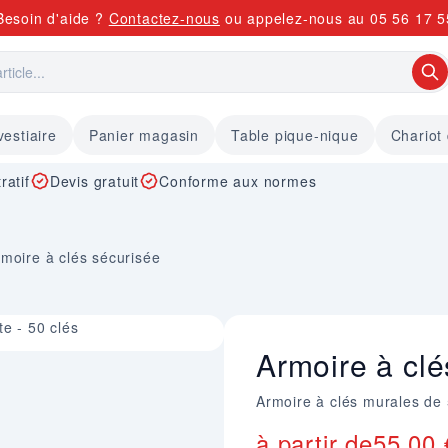
Besoin d'aide ?
Contactez-nous
ou appelez-nous au
05 56 17 5
vestiaire
Panier magasin
Table pique-nique
Chariot
ratif
Devis gratuit
Conforme aux normes
moire à clés sécurisée
te - 50 clés
Armoire à clé
Armoire à clés murales de 
à partir de
55,00