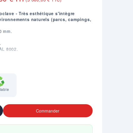
oclave - Très esthétique s'intègre
vironnements naturels (parcs, campings,
90 mm.
.
RAL 8002.
nd en clin plat (nous consulter).
 2400 X L. 3000 (version 5 places) - 6000
lable
Commander