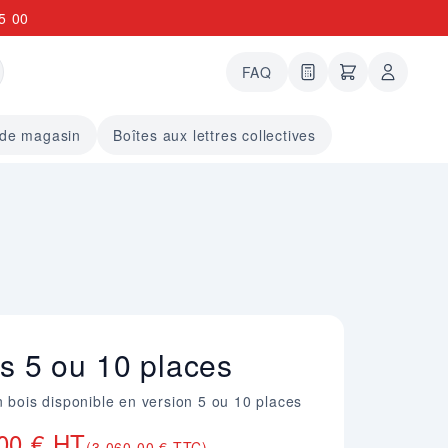
5 00
FAQ
0 articles dans le
undefined arti
 de magasin
Boîtes aux lettres collectives
is 5 ou 10 places
n bois disponible en version 5 ou 10 places
00 € HT
(3 060,00 € TTC)