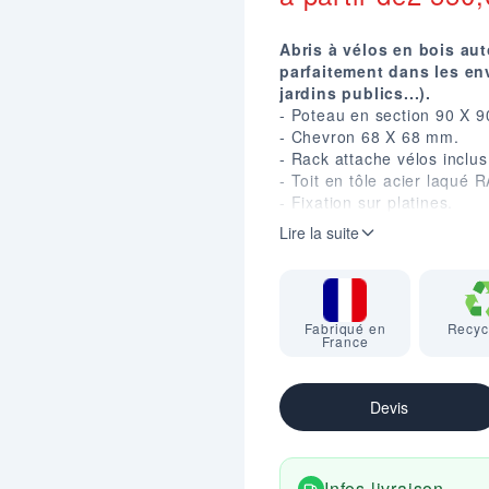
Abris à vélos en bois aut
parfaitement dans les en
jardins publics...).
- Poteau en section 90 X 
- Chevron 68 X 68 mm.
- Rack attache vélos inclus
- Toit en tôle acier laqué 
- Fixation sur platines.
- En option : Bardage de fo
Lire la suite
- Dim. (mm) : H. 2600 X P.
(version 10 places).
Fabriqué en
Recyc
France
Devis
Infos livraison