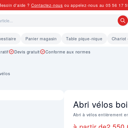
Besoin d'aide ?
Contactez-nous
ou appelez-nous au
05 56 17 5
vestiaire
Panier magasin
Table pique-nique
Chariot
ratif
Devis gratuit
Conforme aux normes
 vélos
Abri vélos bo
Abri à vélos entièrement e
à partir de
2 550,