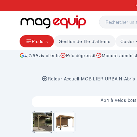
Allez au contenu
Produits
Gestion de file d'attente
Casier 
4,7/5
Avis clients
Prix dégressif
Mandat administ
Retour
|
Accueil
•
MOBILIER URBAIN
•
Abris
Image 1 sur 2
Abri à vélos bois