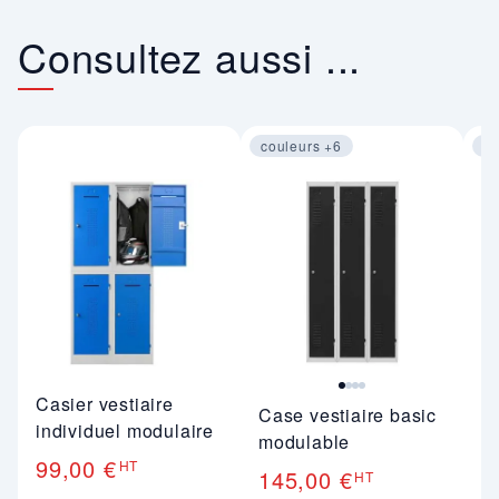
Consultez aussi ...
couleurs +6
co
Image 1 sur 4
Im
Casier vestiaire
Case vestiaire basic
Ve
individuel modulaire
modulable
in
99,00 €
HT
145,00 €
1
HT