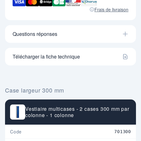
- Porte-étiquette adhésif inclus.
- Aérations en façade et au dos.
Frais de livraison
- Tablettes intérieures en gris RAL 7035.
- Tringle porte-cintres et crochet sous la tablette.
- Livrés en kits à monter.
Questions réponses
Télécharger la fiche technique
Case largeur 300 mm
Vestiaire multicases - 2 cases 300 mm par
colonne - 1 colonne
Code
701300