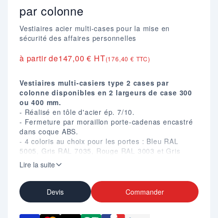
par colonne
Vestiaires acier multi-cases pour la mise en
sécurité des affaires personnelles
à partir de
147,00 € HT
(176,40 € TTC)
Vestiaires multi-casiers type 2 cases par
colonne disponibles en 2 largeurs de case 300
ou 400 mm.
- Réalisé en tôle d'acier ép. 7/10.
- Fermeture par moraillon porte-cadenas encastré
dans coque ABS.
- 4 coloris au choix pour les portes : Bleu RAL
5005, Gris RAL 7035, Rouge RAL 3003 et Gris
anthracite RAL 7016.
Lire la suite
- Ouverture des portes à 180°.
- Portes indémontables en position ouverte.
- Tampons anti-bruit caoutchouc sur les portes.
Devis
Commander
- Oméga de renfort anti-effraction sur toute la
hauteur.