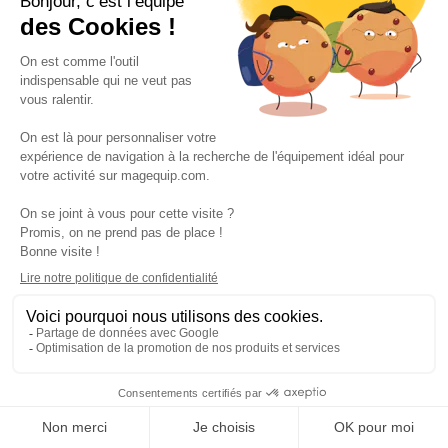
Suivez-nous
VOS SERVICES
VOS DEMANDES
NOTRE SOCIETE
·
·
·
·
CGV
Données personnelles
Prix euro HT
Nuancier RAL
·
·
·
Nos partenaires
Guides et conseils
Rejoignez-nous
Blog
Ajouter au devis
Ajouter au panier