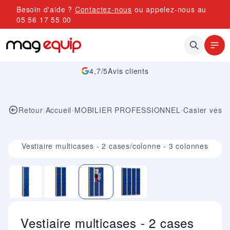
Allez au contenu
Besoin d'aide ?
Contactez-nous
ou appelez-nous au
05 56 17 55 00
4,7/5
Avis clients
Retour
|
Accueil
•
MOBILIER PROFESSIONNEL
•
Casier vestia
Image 3 sur 4
Vestiaire multicases - 2 cases/colonne - 3 colonnes
Vestiaire multicases - 2 cases