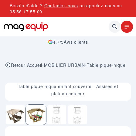
Allez au contenu
Besoin d'aide ?
Contactez-nous
ou appelez-nous au
05 56 17 55 00
4,7/5
Avis clients
Retour
|
Accueil
•
MOBILIER URBAIN
•
Table pique-nique
Image 2 sur 4
Table pique-nique enfant couverte - Assises et
plateau couleur