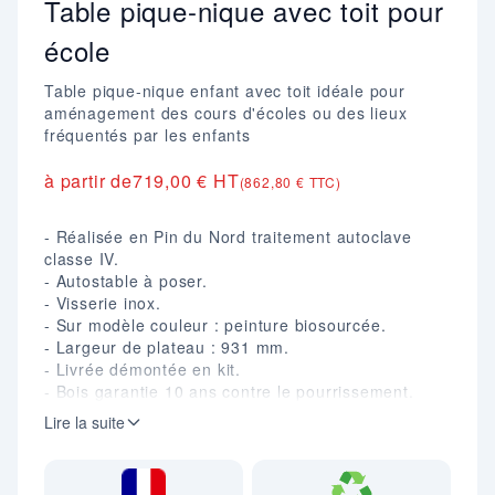
Table pique-nique avec toit pour
école
Table pique-nique enfant avec toit idéale pour
aménagement des cours d'écoles ou des lieux
fréquentés par les enfants
à partir de
719,00 € HT
(862,80 € TTC)
- Réalisée en Pin du Nord traitement autoclave
classe IV.
- Autostable à poser.
- Visserie inox.
- Sur modèle couleur : peinture biosourcée.
- Largeur de plateau : 931 mm.
- Livrée démontée en kit.
- Bois garantie 10 ans contre le pourrissement.
- Disponible en version bois brut ou avec assises et
Lire la suite
plateau de couleur.