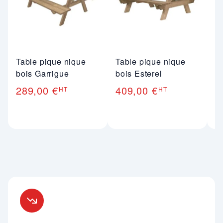
Table pique nique
Table pique nique
T
bois Garrigue
bois Esterel
b
289,00 €
409,00 €
4
HT
HT
Nos engagements