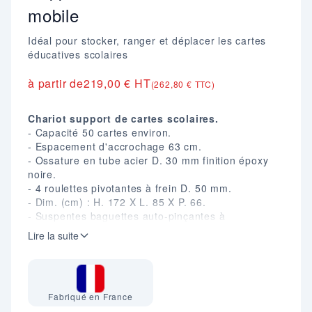
mobile
Idéal pour stocker, ranger et déplacer les cartes
éducatives scolaires
à partir de
219,00 € HT
(262,80 € TTC)
Chariot support de cartes scolaires.
- Capacité 50 cartes environ.
- Espacement d'accrochage 63 cm.
- Ossature en tube acier D. 30 mm finition époxy
noire.
- 4 roulettes pivotantes à frein D. 50 mm.
- Dim. (cm) : H. 172 X L. 85 X P. 66.
- Suspentes baguettes auto-pinçantes à
commander séparément.
Lire la suite
Fabriqué en France