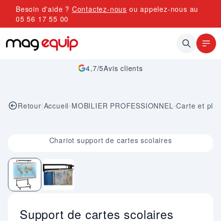
Allez au contenu
Besoin d'aide ?
Contactez-nous
ou appelez-nous au
05 56 17 55 00
4,7/5
Avis clients
Retour
|
Accueil
•
MOBILIER PROFESSIONNEL
•
Carte et pla
Image 1 sur 2
Chariot support de cartes scolaires
Support de cartes scolaires