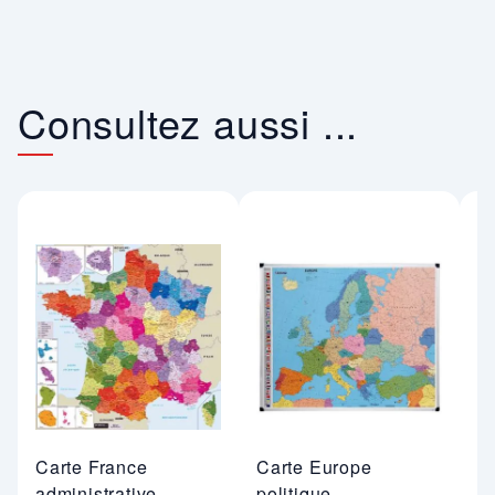
Consultez aussi ...
Carte France
Carte Europe
C
administrative
politique
po