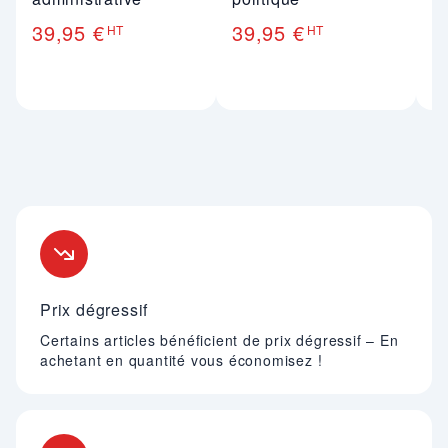
39,95 €
39,95 €
4
HT
HT
Nos engagements
Prix dégressif
Certains articles bénéficient de prix dégressif – En
achetant en quantité vous économisez !