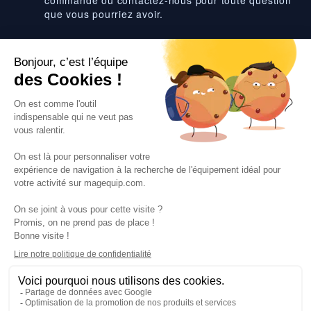
commande ou contactez-nous pour toute question
que vous pourriez avoir.
Suivez-nous
VOS SERVICES
VOS DEMANDES
NOTRE SOCIETE
·
·
·
·
CGV
Données personnelles
Prix euro HT
Nuancier RAL
·
·
·
Nos partenaires
Guides et conseils
Rejoignez-nous
Blog