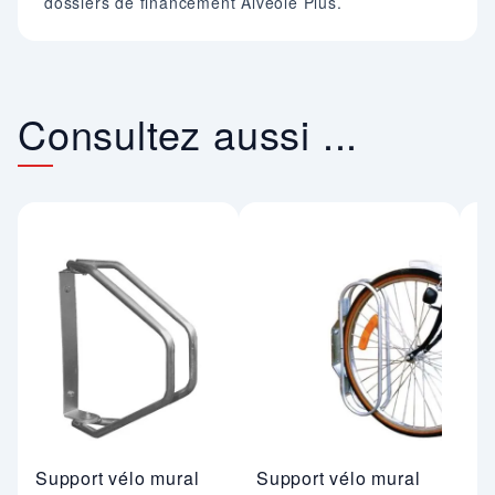
dossiers de financement Alvéole Plus.
Consultez aussi ...
Support vélo mural
Support vélo mural
S