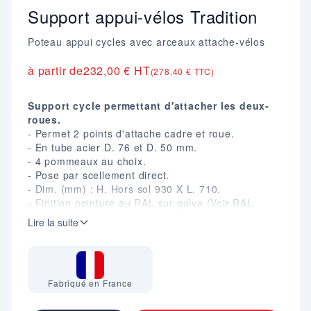
Support appui-vélos Tradition
Poteau appui cycles avec arceaux attache-vélos
à partir de
232,00 € HT
(278,40 € TTC)
Support cycle permettant d'attacher les deux-
roues.
- Permet 2 points d'attache cadre et roue.
- En tube acier D. 76 et D. 50 mm.
- 4 pommeaux au choix.
- Pose par scellement direct.
- Dim. (mm) : H. Hors sol 930 X L. 710.
- Finition peinture au RAL sur galva (Voir RAL
disponibles).
Lire la suite
- Eligible au programme Alvéole Plus.
Fabriqué en France