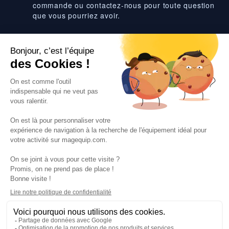
commande ou contactez-nous pour toute question
que vous pourriez avoir.
Suivez-nous
VOS SERVICES
VOS DEMANDES
NOTRE SOCIETE
·
·
·
·
CGV
Données personnelles
Prix euro HT
Nuancier RAL
·
·
·
Nos partenaires
Guides et conseils
Rejoignez-nous
Blog