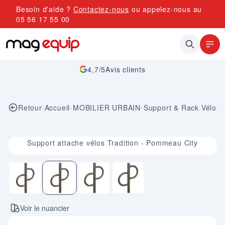
Allez au contenu
Besoin d'aide ?
Contactez-nous
ou appelez-nous au
05 56 17 55 00
4,7/5
Avis clients
Retour
|
Accueil
•
MOBILIER URBAIN
•
Support & Rack Vélos
Image 2 sur 4
Support attache vélos Tradition - Pommeau City
Voir le nuancier