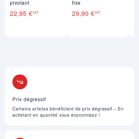
pivotant
fixe
é
p
22,95 €
29,90 €
HT
HT
6
Nos engagements
Prix dégressif
Certains articles bénéficient de prix dégressif – En
achetant en quantité vous économisez !