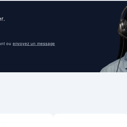
r.
ant ou
envoyez un message