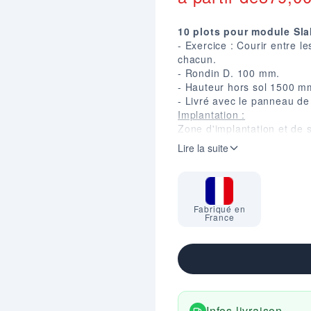
10 plots pour module Sla
- Exercice : Courir entre l
chacun.
- Rondin D. 100 mm.
- Hauteur hors sol 1500 m
- Livré avec le panneau de
Implantation :
Zone d'implantation et de s
Scellement niveau 0 : non 
Lire la suite
Sceller dans le sol jusqu'a
Plots scellement : 400 X 4
Fabriqué en
France
Infos livraison