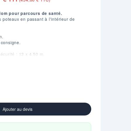
lom pour parcours de santé.
es poteaux en passant à l'intérieur de
m.
 consigne.
écurité : 12 x 4,50 m.
applicable.
u niveau indiqué sur les poteaux.
00 X P. 500 mm.
Ajouter au devis