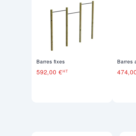
Barres fixes
Barres 
592,00 €
474,0
HT
Nos engagements