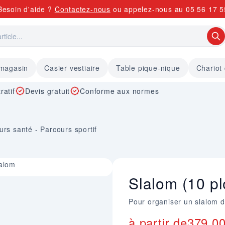
Besoin d'aide ?
Contactez-nous
ou appelez-nous au
05 56 17 5
 magasin
Casier vestiaire
Table pique-nique
Chariot
ratif
Devis gratuit
Conforme aux normes
urs santé - Parcours sportif
lalom
Slalom (10 pl
Pour organiser un slalom 
à partir de
379,0