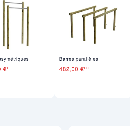
asymétriques
Barres parallèles
0 €
482,00 €
HT
HT