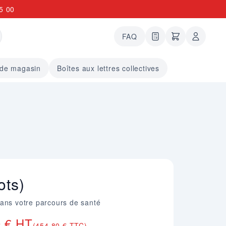
5 00
FAQ
0 articles dans le
undefined arti
 de magasin
Boîtes aux lettres collectives
ots)
dans votre parcours de santé
0 € HT
(454,80 € TTC)