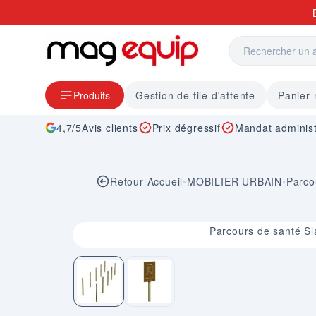
Allez au contenu
Produits
Gestion de file d'attente
Panier
4,7/5
Avis clients
Prix dégressif
Mandat administ
Retour
|
Accueil
•
MOBILIER URBAIN
•
Parco
Image 1 sur 2
Parcours de santé S