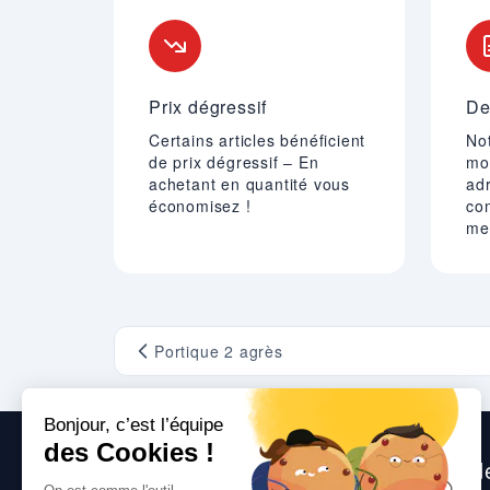
Prix dégressif
De
Certains articles bénéficient
Not
de prix dégressif – En
mo
achetant en quantité vous
adr
économisez !
co
mei
Portique 2 agrès
Nous sommes heureux de vous aide