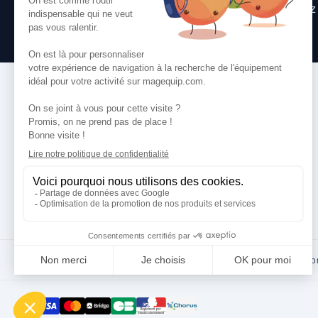
Consultez
nos questions fréquentes
, suive
toute question que vous pourriez avoir.
VOS SERVICES
Comment commander
Paiement
Livraison
Services
·
CGV
Données perso