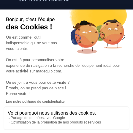
Suivez-nous
VOS SERVICES
VOS DEMANDES
NOTRE SOCIETE
·
·
·
·
CGV
Données personnelles
Prix euro HT
Nuancier RAL
·
·
·
Nos partenaires
Guides et conseils
Rejoignez-nous
Blog