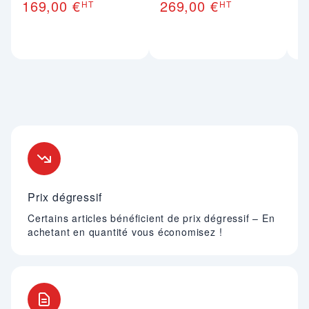
169,00 €
269,00 €
2
HT
HT
Nos engagements
Prix dégressif
Certains articles bénéficient de prix dégressif – En
achetant en quantité vous économisez !