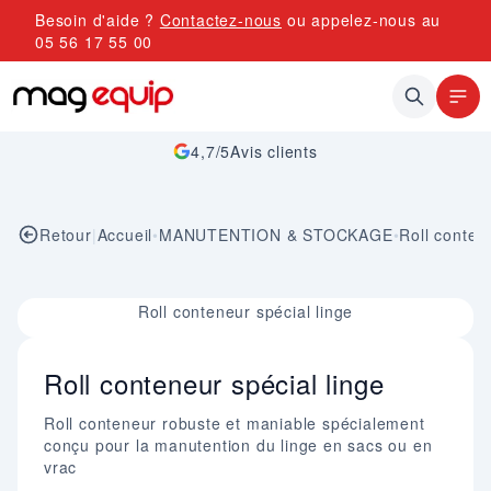
Allez au contenu
Besoin d'aide ?
Contactez-nous
ou appelez-nous au
05 56 17 55 00
4,7/5
Avis clients
Retour
|
Accueil
•
MANUTENTION & STOCKAGE
•
Roll conten
Image 1 sur 1
Roll conteneur spécial linge
Roll conteneur spécial linge
Roll conteneur robuste et maniable spécialement
conçu pour la manutention du linge en sacs ou en
vrac