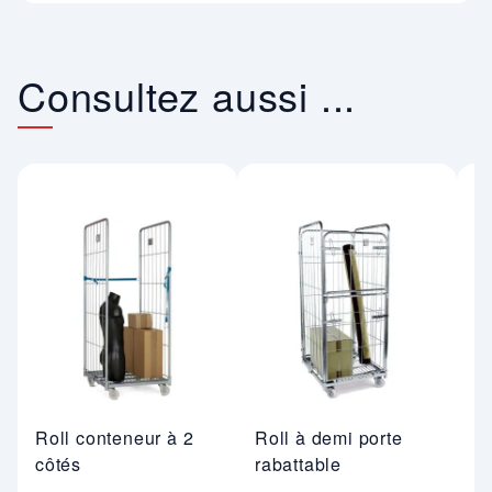
Consultez aussi ...
Roll conteneur à 2
Roll à demi porte
R
côtés
rabattable
n