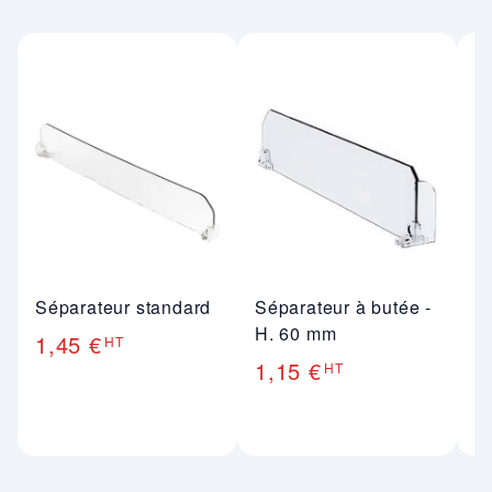
Séparateur standard
Séparateur à butée -
S
H. 60 mm
H
1,45 €
HT
1,15 €
1
HT