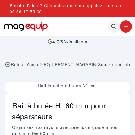
Allez au contenu
Besoin d'aide ?
Contactez-nous
ou appelez-nous au
05 56 17 55 00
4,7/5
Avis clients
Retour
|
Accueil
•
EQUIPEMENT MAGASIN
•
Séparateur table
Image 1 sur 1
Rail tablette à butée 60 mm
Rail à butée H. 60 mm pour
séparateurs
Organisez vos rayons avec précision grâce à nos
rails à butée 60 mm