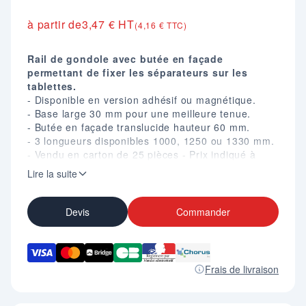
à partir de
3,47 € HT
(4,16 € TTC)
Rail de gondole avec butée en façade
permettant de fixer les séparateurs sur les
tablettes.
- Disponible en version adhésif ou magnétique.
- Base large 30 mm pour une meilleure tenue.
- Butée en façade translucide hauteur 60 mm.
- 3 longueurs disponibles 1000, 1250 ou 1330 mm.
- Vendu en carton de 25 pièces - Prix indiqué à
l'unité.
Lire la suite
Devis
Commander
Frais de livraison