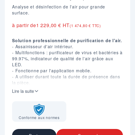
Analyse et désinfection de l'air pour grande
surface.
à partir de
1 229,00 € HT
(1 474,80 € TTC)
Solution professionnelle de purification de l'air.
- Assainisseur d'air intérieur.
- Multifonctions : purificateur de virus et bactéries à
99.97%, indicateur de qualité de l'air grâce aux
LED.
- Fonctionne par l'application mobile.
- A utiliser durant toute la durée de présence dans
la pièce.
- Câble de 2 m.
Lire la suite
- Purification grâce au filtre.
- Durée de vie du filtre : 3600 heures.
- Surface couverte : 250 à 300 m².
- Poignée de transport et roulettes.
Conforme aux normes
- Dim. (mm) : H. 740 x L. 340 x P. 360.
- Poids : 9,5 kg.
- Conformes aux certifications : CE et RoHs.