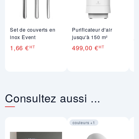
Set de couverts en
Purificateur d'air
Pu
inox Event
jusqu'à 150 m²
j
1,66 €
499,00 €
7
HT
HT
Consultez aussi ...
couleurs +1
Image 1 sur 2