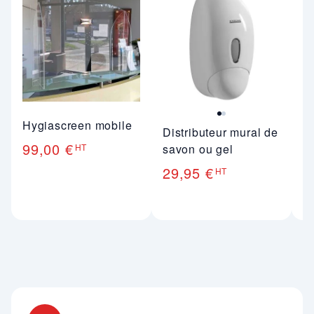
Hygiascreen mobile
Vi
Distributeur mural de
99,00 €
4
HT
savon ou gel
29,95 €
HT
Nos engagements