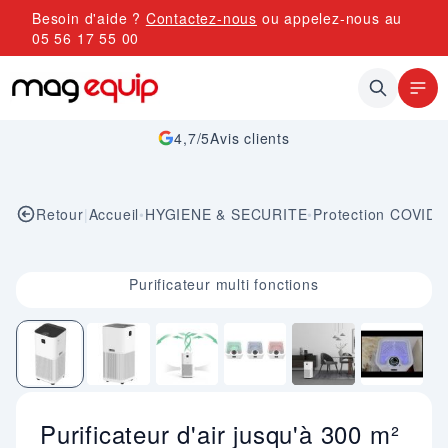
Allez au contenu
Besoin d'aide ?
Contactez-nous
ou appelez-nous au
05 56 17 55 00
4,7/5
Avis clients
Retour
|
Accueil
•
HYGIENE & SECURITE
•
Protection COVID
Image 1 sur 6
Purificateur multi fonctions
Purificateur d'air jusqu'à 300 m²