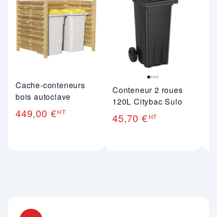
Cache-conteneurs
Conteneur 2 roues
C
bois autoclave
120L Citybac Sulo
2
449,00 €
HT
45,70 €
6
HT
Nos engagements