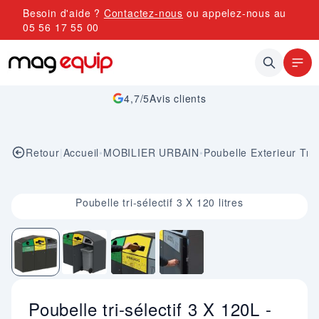
Allez au contenu
Besoin d'aide ?
Contactez-nous
ou appelez-nous au
05 56 17 55 00
4,7/5
Avis clients
Retour
|
Accueil
•
MOBILIER URBAIN
•
Poubelle Exterieur Tri 
Image 1 sur 4
Poubelle tri-sélectif 3 X 120 litres
Poubelle tri-sélectif 3 X 120L -