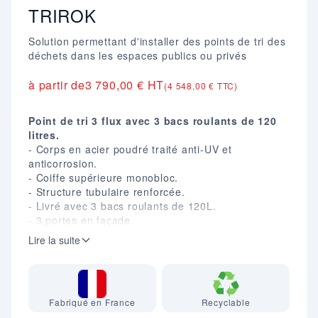
TRIROK
Solution permettant d'installer des points de tri des
déchets dans les espaces publics ou privés
à partir de
3 790,00 € HT
(4 548,00 € TTC)
Point de tri 3 flux avec 3 bacs roulants de 120
litres.
- Corps en acier poudré traité anti-UV et
anticorrosion.
- Coiffe supérieure monobloc.
- Structure tubulaire renforcée.
- Livré avec 3 bacs roulants de 120L.
- 3 portes en façade.
- Verrouillage par serrure à claquer de 8 mm.
Lire la suite
- Fixation au sol 6 points.
- Visualisation et guidage aisés des déchets des
emballages.
- Coloris : Gris anthracite mat RAL 7016.
Fabriqué en France
Recyclable
- Dim. (mm) : H. 1410 X L. 1713 X P. 713.