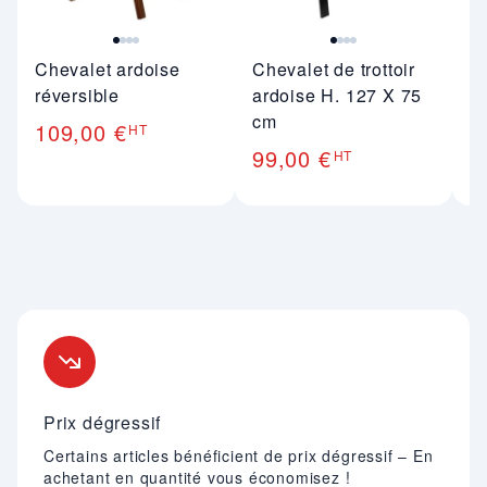
Chevalet ardoise
Chevalet de trottoir
A
réversible
ardoise H. 127 X 75
p
cm
109,00 €
3
HT
99,00 €
HT
Nos engagements
Prix dégressif
Certains articles bénéficient de prix dégressif – En
achetant en quantité vous économisez !