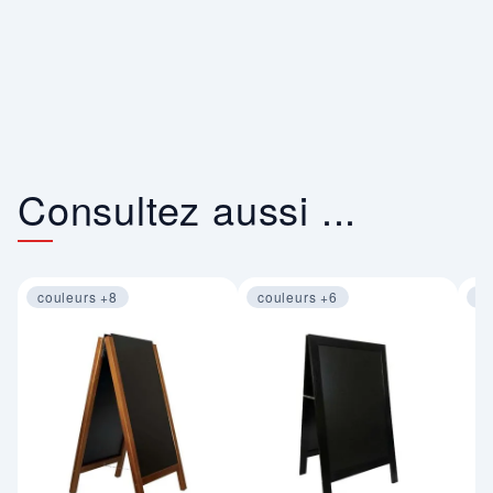
Consultez aussi ...
couleurs +8
couleurs +6
co
Image 1 sur 4
Image 1 sur 4
Im