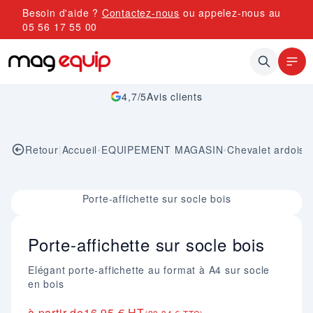
Allez au contenu
Besoin d'aide ?
Contactez-nous
ou appelez-nous au
05 56 17 55 00
4,7/5
Avis clients
Retour
|
Accueil
•
EQUIPEMENT MAGASIN
•
Chevalet ardoise
Image 1 sur 1
Porte-affichette sur socle bois
Porte-affichette sur socle bois
Elégant porte-affichette au format à A4 sur socle
en bois
à partir de
16,95 € HT