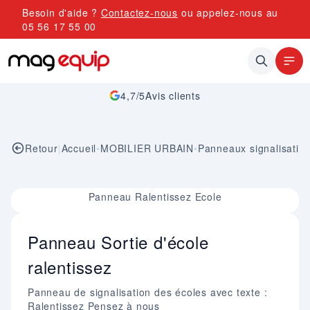
Allez au contenu
Besoin d'aide ?
Contactez-nous
ou appelez-nous au
05 56 17 55 00
4,7/5
Avis clients
Retour
|
Accueil
•
MOBILIER URBAIN
•
Panneaux signalisation
Image 1 sur 1
Panneau Ralentissez Ecole
Panneau Sortie d'école
ralentissez
Panneau de signalisation des écoles avec texte :
Ralentissez Pensez à nous