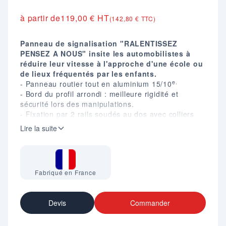
à partir de
119,00 € HT
(142,80 € TTC)
Panneau de signalisation "RALENTISSEZ
PENSEZ A NOUS" insite les automobilistes à
réduire leur vitesse à l'approche d'une école ou
de lieux fréquentés par les enfants.
e.
- Panneau routier tout en aluminium 15/10
- Bord du profil arrondi : meilleure rigidité et
sécurité lors des manipulations.
- Fixation par 2 rails soudés au dos avec colliers
(non fournis).
Lire la suite
- Film réfléchissant Classe 1*.
Fabriqué en France
Devis
Commander