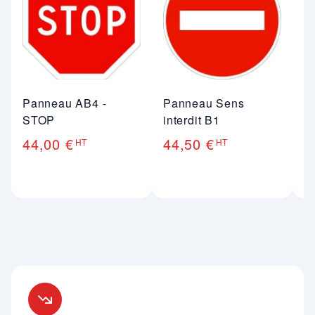
Panneau AB4 -
Panneau Sens
P
STOP
interdit B1
s
in
44,00 €
44,50 €
HT
HT
4
Nos engagements