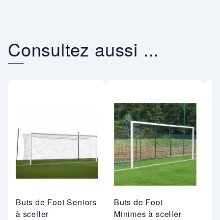
Consultez aussi ...
Buts de Foot Seniors
Buts de Foot
A
à sceller
Minimes à sceller
m