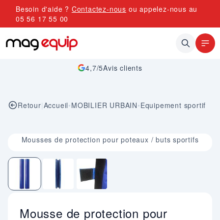
Allez au contenu
Besoin d'aide ?
Contactez-nous
ou appelez-nous au
05 56 17 55 00
4,7/5
Avis clients
Retour
|
Accueil
•
MOBILIER URBAIN
•
Equipement sportif
Image 1 sur 3
Mousses de protection pour poteaux / buts sportifs
Mousse de protection pour