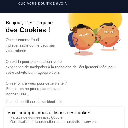
que vous pourriez avoir.
Suivez-nous
VOS SERVICES
VOS DEMANDES
NOTRE SOCIETE
·
·
·
·
CGV
Données personnelles
Prix euro HT
Nuancier RAL
·
·
·
Nos partenaires
Guides et conseils
Rejoignez-nous
Blog