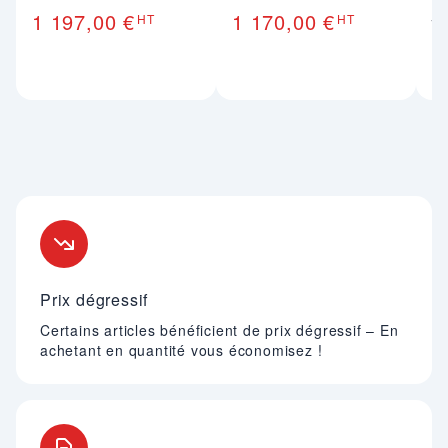
j
1 197,00 €
1 170,00 €
HT
HT
9
Nos engagements
Prix dégressif
Certains articles bénéficient de prix dégressif – En
achetant en quantité vous économisez !