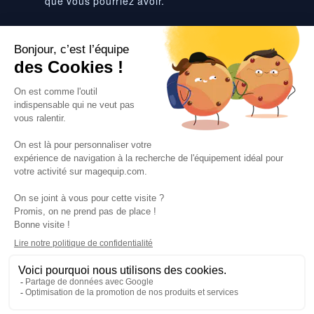
que vous pourriez avoir.
Suivez-nous
VOS SERVICES
VOS DEMANDES
NOTRE SOCIETE
·
·
·
·
CGV
Données personnelles
Prix euro HT
Nuancier RAL
·
·
·
Nos partenaires
Guides et conseils
Rejoignez-nous
Blog