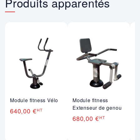
Produits apparentés
Module fitness Vélo
Module fitness
M
Extenseur de genou
Ba
640,00 €
HT
680,00 €
7
HT