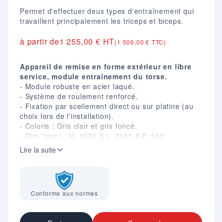
Permet d'effectuer deux types d'entraînement qui
travaillent principalement les triceps et biceps.
à partir de
1 255,00 € HT
(1 506,00 € TTC)
Appareil de remise en forme extérieur en libre
service, module entraînement du torse.
- Module robuste en acier laqué.
- Système de roulement renforcé.
- Fixation par scellement direct ou sur platine (au
choix lors de l'installation).
- Coloris : Gris clair et gris foncé.
- Dim. (mm) : H. 1070 X L. 2183 X P. 942.
- Surface d'implantation nécessaire : 5,18 X 3,94
Lire la suite
m.
- Poids : 65 kg.
- Conforme à la norme EN 16630.
Conforme aux normes