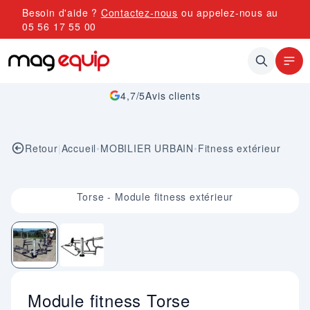
Allez au contenu
Besoin d'aide ?
Contactez-nous
ou appelez-nous au
05 56 17 55 00
4,7/5
Avis clients
Retour
|
Accueil
•
MOBILIER URBAIN
•
Fitness extérieur
Image 1 sur 2
Torse - Module fitness extérieur
Module fitness Torse