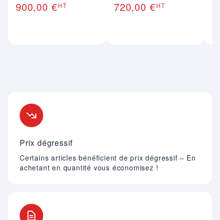
900,00 €
720,00 €
7
HT
HT
Nos engagements
Prix dégressif
Certains articles bénéficient de prix dégressif – En
achetant en quantité vous économisez !