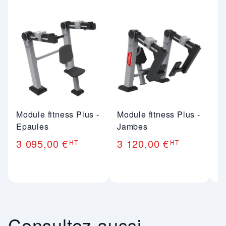
Module fitness Plus -
Module fitness Plus -
Mo
Epaules
Jambes
R
3 095,00 €
3 120,00 €
3
HT
HT
Consultez aussi ...