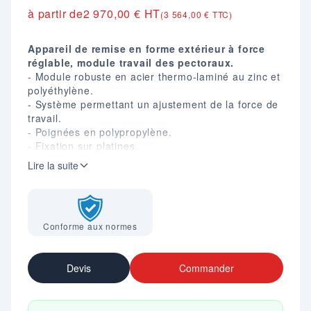
à partir de
2 970,00 € HT
(3 564,00 € TTC)
Appareil de remise en forme extérieur à force
réglable, module travail des pectoraux.
- Module robuste en acier thermo-laminé au zinc et
polyéthylène.
- Système permettant un ajustement de la force de
travail.
- Poignées en polypropylène.
- Fixation sur platines.
- Coloris : Gris.
Lire la suite
- Dim. (mm) : H. 1000 X L. 1200 X P. 940.
- Surface d'implantation nécessaire : 4,20 X 4 m.
- Poids : 121 kg.
- Conforme à la norme EN 16630.
Conforme aux normes
Devis
Commander