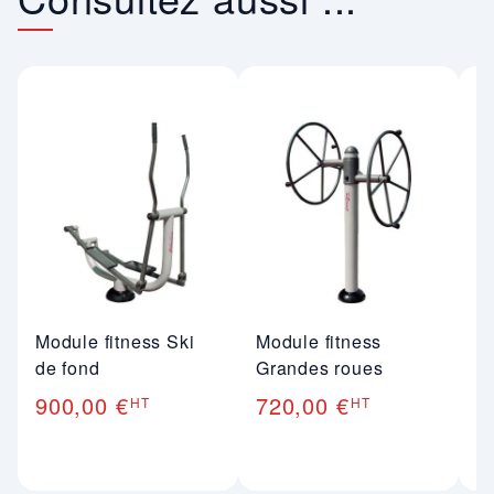
Module fitness Ski
Module fitness
M
de fond
Grandes roues
v
900,00 €
720,00 €
7
HT
HT