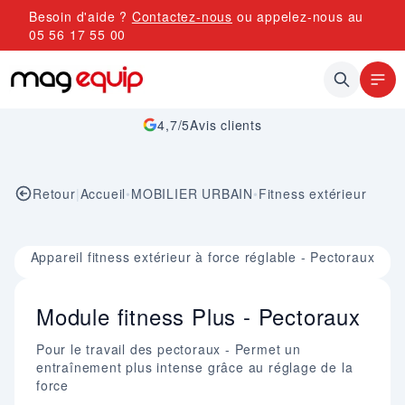
Allez au contenu
Besoin d'aide ?
Contactez-nous
ou appelez-nous au
05 56 17 55 00
4,7/5
Avis clients
Retour
|
Accueil
•
MOBILIER URBAIN
•
Fitness extérieur
Image 1 sur 1
Appareil fitness extérieur à force réglable - Pectoraux
Module fitness Plus - Pectoraux
Pour le travail des pectoraux - Permet un
entraînement plus intense grâce au réglage de la
force