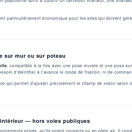
t positionné suffit à couvrir un carrefour intérieur, une inters
t particulièrement économique pour les sites qui doivent gérer 
se sur mur ou sur poteau
elle
, compatible à la fois avec une pose murale et une pose sur
besoin d'identifier à l'avance le mode de fixation, ni de comm
n, ce qui permet d'ajuster précisément le champ de vision selon l
 intérieur — hors voies publiques
nnements privés, qu'ils soient couverts ou en plein air. Il conv