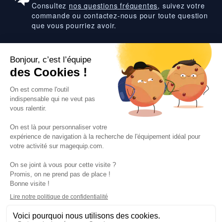
Consultez
nos questions fréquentes
, suivez votre
commande ou contactez-nous pour toute question
que vous pourriez avoir.
Suivez-nous
VOS SERVICES
VOS DEMANDES
NOTRE SOCIETE
·
·
·
·
CGV
Données personnelles
Prix euro HT
Nuancier RAL