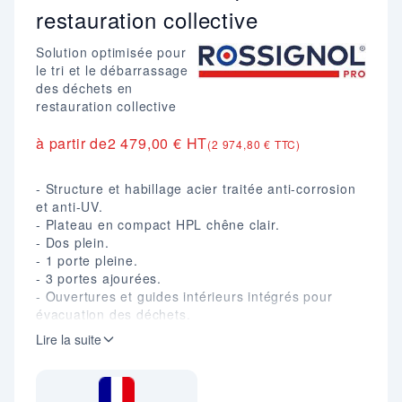
restauration collective
Solution optimisée pour
le tri et le débarrassage
des déchets en
restauration collective
à partir de
2 479,00 € HT
(2 974,80 € TTC)
- Structure et habillage acier traitée anti-corrosion
et anti-UV.
- Plateau en compact HPL chêne clair.
- Dos plein.
- 1 porte pleine.
- 3 portes ajourées.
- Ouvertures et guides intérieurs intégrés pour
évacuation des déchets.
- Trous d'accessibilité pour ouverture de chaque
Lire la suite
porte et fermeture par aimants.
- 12 rails dépose-plateaux en inox sur toute la
surface du plateau.