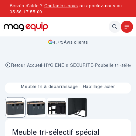
Allez au contenu
Besoin d'aide ?
Contactez-nous
ou appelez-nous au
05 56 17 55 00
4,7/5
Avis clients
Retour
|
Accueil
•
HYGIENE & SECURITE
•
Poubelle tri-sélecti
Image 1 sur 4
Meuble tri & débarrassage - Habillage acier
Meuble tri-sélectif spécial