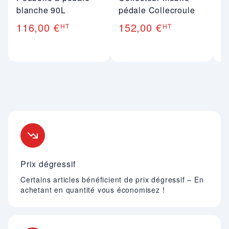
blanche 90L
pédale Collecroule
p
116,00 €
152,00 €
7
HT
HT
Nos engagements
Prix dégressif
Certains articles bénéficient de prix dégressif – En
achetant en quantité vous économisez !