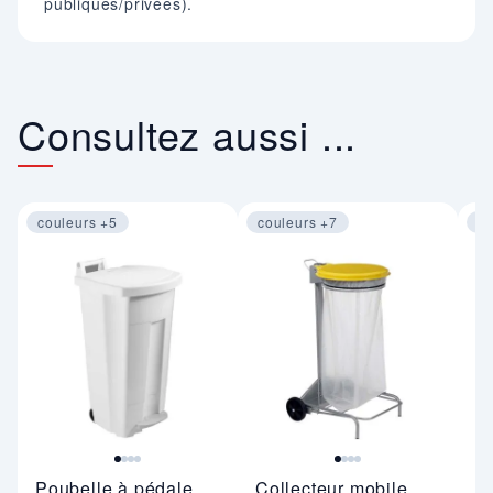
publiques/privées).
Consultez aussi ...
couleurs +5
couleurs +7
co
Image 1 sur 4
Image 1 sur 4
Im
Poubelle à pédale
Collecteur mobile
P